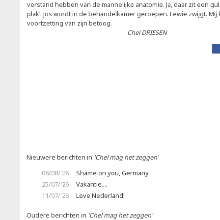
verstand hebben van de mannelijke anatomie. Ja, daar zit een gulp
plak’. Jos wordt in de behandelkamer geroepen. Lëwie zwijgt. Mij
voortzetting van zijn betoog.
Chel DRIESEN
Nieuwere berichten in
'Chel mag het zeggen'
08/08/'26
Shame on you, Germany
25/07/'26
Vakantie....
11/07/'26
Leve Nederland!
Oudere berichten in
'Chel mag het zeggen'