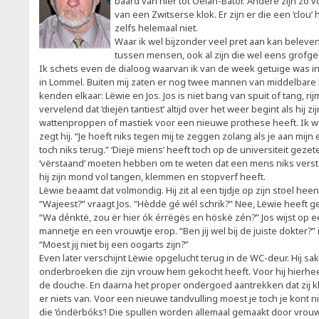
baard van hier tot Oelan-Bator. Andere zijn zo v
van een Zwitserse klok. Er zijn er die een ‘clo
zelfs helemaal niet.
Waar ik wel bijzonder veel pret aan kan beleve
tussen mensen, ook al zijn die wel eens grofge
Ik schets even de dialoog waarvan ik van de week getuige was in
in Lommel. Buiten mij zaten er nog twee mannen van middelbare le
kenden elkaar: Lëwie en Jos. Jos is niet bang van spuit of tang, rijmt
vervelend dat ‘diejën tantiest’ altijd over het weer begint als hij z
wattenproppen of mastiek voor een nieuwe prothese heeft. Ik 
zegt hij. “Je hoeft niks tegen mij te zeggen zolang als je aan mij
toch niks terug.” ‘Diejë miens’ heeft toch op de universiteit gezeten
‘vërstaand’ moeten hebben om te weten dat een mens niks verst
hij zijn mond vol tangen, klemmen en stopverf heeft.
Lëwie beaamt dat volmondig. Hij zit al een tijdje op zijn stoel he
“Wajeest?” vraagt Jos. “Hèddë gé wél schrik?” Nee, Lëwie heeft g
“Wa dénktë, zou ër hier ók érrëgës en höskë zén?” Jos wijst op e
mannetje en een vrouwtje erop. “Ben jij wel bij de juiste dokter?”
“Moest jij niet bij een oogarts zijn?”
Even later verschijnt Lëwie opgelucht terug in de WC-deur. Hij s
onderbroeken die zijn vrouw hem gekocht heeft. Voor hij hierhe
de douche. En daarna het proper ondergoed aantrekken dat zij k
er niets van. Voor een nieuwe tandvulling moest je toch je kont n
die ‘óndërbóks’! Die spullen worden allemaal gemaakt door vrou