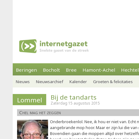
Beringen
Bocholt
Bree
Hamont-Achel
Hechtel
Nieuws
Nieuwsarchief
Kalender
Groeten & felicitaties
Bij de tandarts
Lommel
Zaterdag 15 augustus 2015
Chel mag het zeggen
Onderbroekenlol. Nee, ik hou er niet van. Echt n
aangebrande mop hoor. Maar er zijn lui die v
Bovendien gaan die moppen altijd over hetze