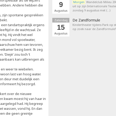
oorspelbaar als de wijzers
Morgen
Wandelclub Milieu 200
9
u’ hebben. Andere hebben die
uit op zijn Internationale Teut
zondag 9 augustus met (…)
Augustus
n, zijn spontane gesprekken
bekt.
De Zandformule
Zaterdag
 een tandartspraktijk ergens
Kindertheater tijdens Park op st
15
op zoek naar de Zandformule?
eftijd in de wachtzaal. Ze
Augustus
 hij. Hij vindt het wel
ijn mond vol spoelwater,
waarschuw hem van tevoren,
n eetkamer bezig bent. Ik zeg
. ‘Diejë’ zou toch ‘t
aanbaars kan uitbrengen als
en en weer te wiebelen.
ewoon last van hoog water.
en deur met duidelijk een
 informeert hij bezorgd.
akkert over de nieuwe
en kwam moest hij van haar in
laargelegd had. Hij begreep
iet wassen, vond hij. En dan
wen die geen greintje