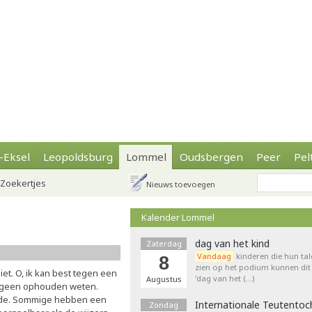
-Eksel
Leopoldsburg
Lommel
Oudsbergen
Peer
Pel
Zoekertjes
Nieuws toevoegen
Kalender Lommel
dag van het kind
Zaterdag
Vandaag
kinderen die hun tal
8
zien op het podium kunnen dit 
iet. O, ik kan best tegen een
'dag van het (…)
Augustus
an geen ophouden weten.
lfde. Sommige hebben een
Internationale Teutentoc
Zondag