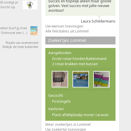
succes en hopelijk alleen maar goede
0 nodigt je
golven. Veel succes met jullie nieuwe
entocht op
avontuur!
Laura Schildermans
Uw wensen toevoegen
elten Durf jij mee
Alle felicitaties uit Lommel
 Ontmoet een (…)
Zoekertjes Lommel
Plaats uw evenement
Bekijk de hele kalender
Aangeboden
Grote rotan honden/kattenmand
2 rotan krukken met kussen
Gezocht
Postzegels
Verloren
Plasti afdekplaatje mover caravan
Meer zoekertjes in Lommel
Uw zoekertje toevoegen