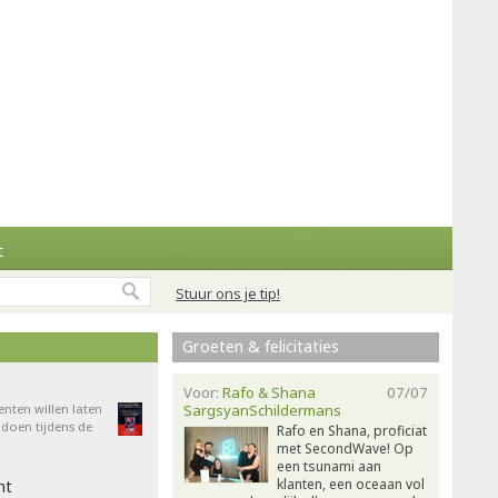
t
Stuur ons je tip!
Groeten & felicitaties
Voor:
Rafo & Shana
07/07
enten willen laten
SargsyanSchildermans
doen tijdens de
Rafo en Shana, proficiat
met SecondWave! Op
een tsunami aan
klanten, een oceaan vol
ht