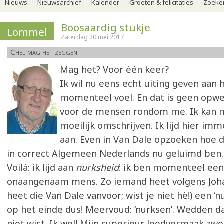
Nieuws
Nieuwsarchief
Kalender
Groeten & felicitaties
Zoeker
Boosaardig stukje
Lommel
Zaterdag 20 mei 2017
Chel mag het zeggen
Mag het? Voor één keer?
Ik wil nu eens echt uiting geven aan 
momenteel voel. En dat is geen opw
voor de mensen rondom me. Ik kan 
moeilijk omschrijven. Ik lijd hier imm
aan. Even in Van Dale opzoeken hoe di
in correct Algemeen Nederlands nu geluimd ben.
Voilà: ik lijd aan
nurksheid
: ik ben momenteel een
onaangenaam mens. Zo iemand heet volgens Joha
heet die Van Dale vanvoor; wist je niet hè!) een ‘n
op het einde dus! Meervoud: ‘nurksen’. Wedden da
niet wist. Ik wel! Mijn superieur leedvermaak zwel