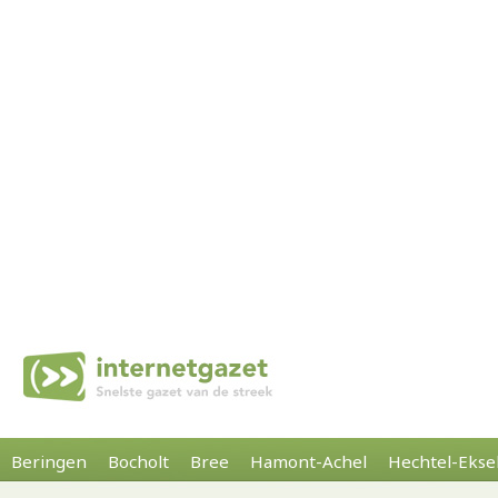
Beringen
Bocholt
Bree
Hamont-Achel
Hechtel-Ekse