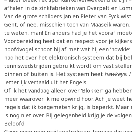
afhalen in de zinkfabrieken van Overpelt en Lom
Van de grote schilders Jan en Pieter van Eyck wist 
Gent, of nee, misschien toch van Maaseik waren. 
te weten, man! En anders had je het vooraf moe
Voorbereiding heet dat en respect voor je kijker
hoofdvogel schoot hij af met wat hij een ‘howkie’
had het over het elektronisch systeem dat bij be
tenniswedstrijden gebruikt wordt om vast stellen
binnen of buiten is. Het systeem heet
hawkeye
.
H
letterlijk vertaald uit het Engels.
Of ik het vandaag alleen over ‘Blokken’ ga hebben
meer waarover ik me opwind hoor. Ach je weet he
regels dat ik toegemeten krijg, is beperkt. Maar
is nog niet over. Bij gelegenheid krijg je de volgen
Beloofd.
Gauw even mijn mail controleren. Iemand die wee