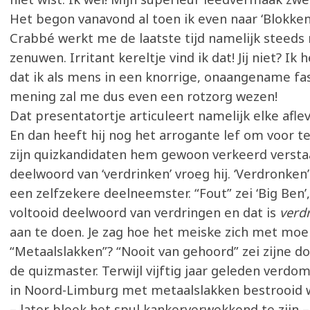
Het begon vanavond al toen ik even naar ‘Blokken
Crabbé werkt me de laatste tijd namelijk steeds
zenuwen. Irritant kereltje vind ik dat! Jij niet? Ik
dat ik als mens in een knorrige, onaangename fase 
mening zal me dus even een rotzorg wezen!
Dat presentatortje articuleert namelijk elke aflev
En dan heeft hij nog het arrogante lef om voor 
zijn quizkandidaten hem gewoon verkeerd verstaa
deelwoord van ‘verdrinken’ vroeg hij. ‘Verdronke
een zelfzekere deelneemster. “Fout” zei ‘Big Ben’,
voltooid deelwoord van verdringen en dat is
verd
aan te doen. Je zag hoe het meiske zich met moe
“Metaalslakken”? “Nooit van gehoord” zei zijne d
de quizmaster. Terwijl vijftig jaar geleden verdo
in Noord-Limburg met metaalslakken bestrooid w
– later bleek het spul kankerverwekkend te zijn –