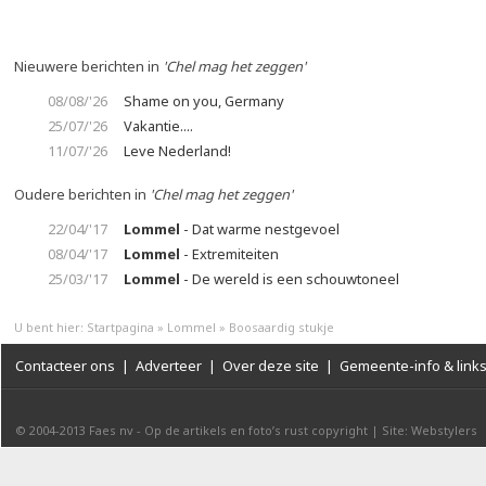
Nieuwere berichten in
'Chel mag het zeggen'
08/08/'26
Shame on you, Germany
25/07/'26
Vakantie....
11/07/'26
Leve Nederland!
Oudere berichten in
'Chel mag het zeggen'
22/04/'17
Lommel
- Dat warme nestgevoel
08/04/'17
Lommel
- Extremiteiten
25/03/'17
Lommel
- De wereld is een schouwtoneel
U bent hier:
Startpagina
»
Lommel
»
Boosaardig stukje
Contacteer ons
|
Adverteer
|
Over deze site
|
Gemeente-info & link
© 2004-2013
Faes nv
-
Op de artikels en foto’s rust copyright
|
Site: Webstylers