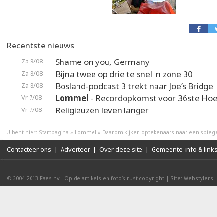
Recentste nieuws
Shame on you, Germany
Za 8/08
Bijna twee op drie te snel in zone 30
Za 8/08
Bosland-podcast 3 trekt naar Joe’s Bridge
Za 8/08
Lommel
- Recordopkomst voor 36ste Hoek
Vr 7/08
Religieuzen leven langer
Vr 7/08
U bent hier:
Startpagina
»
Lommel
»
Daarom kijken optekenaars naar een spieg
Contacteer ons
|
Adverteer
|
Over deze site
|
Gemeente-info & link
© 2004-2013
Faes nv
-
Op de artikels en foto’s rust copyright
|
Site: Webstylers