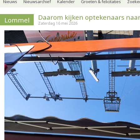
Nieuws
Nieuwsarchief
Kalender
Groeten & felicitaties
Zoeker
Daarom kijken optekenaars naar
Lommel
Zaterdag 16 mei 2026