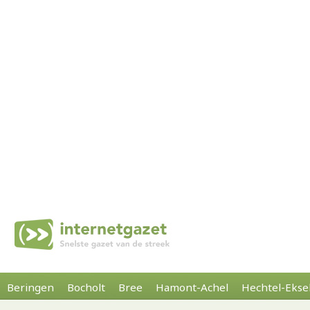
Beringen
Bocholt
Bree
Hamont-Achel
Hechtel-Ekse