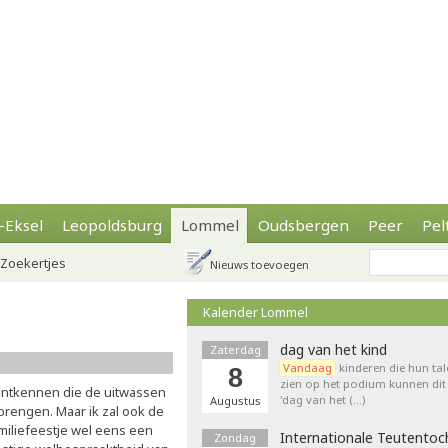
-Eksel
Leopoldsburg
Lommel
Oudsbergen
Peer
Pel
Zoekertjes
Nieuws toevoegen
Kalender Lommel
dag van het kind
Zaterdag
Vandaag
kinderen die hun tal
8
zien op het podium kunnen dit 
e ontkennen die de uitwassen
'dag van het (…)
Augustus
rengen. Maar ik zal ook de
amiliefeestje wel eens een
Internationale Teutentoc
Zondag