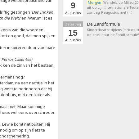
estige welbespraaktheid van
Morgen
Wandelclub Milieu 200
9
uit op zijn Internationale Teut
tdriftig gezongen
‘Das Trinken
zondag 9 augustus met (…)
Augustus
h die Welt!’
en
'
Warum ist es
De Zandformule
Zaterdag
tekenis van die woorden.
Kindertheater tijdens Park op st
15
op zoek naar de Zandformule?
kort en goed, dat men spijzen
Augustus
aten inspireren door vloeibare
 Perros Calientes)
ik ken de zin van het bestaan,
n Hermans nog?
sterdam, na een nachtje in het
g weet te herinneren dat hij
tenhuis, met een kater als
emaal niet! Maar sommige
s heus wel eens overschreden
 Lewie komt net buiten. Hij
odig om op zijn fiets te
avondschemering.