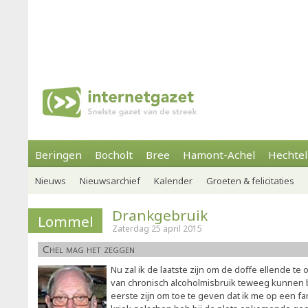
Beringen
Bocholt
Bree
Hamont-Achel
Hechtel
Nieuws
Nieuwsarchief
Kalender
Groeten & felicitaties
Drankgebruik
Lommel
Zaterdag 25 april 2015
Chel mag het zeggen
Nu zal ik de laatste zijn om de doffe ellende t
van chronisch alcoholmisbruik teweeg kunnen b
eerste zijn om toe te geven dat ik me op een f