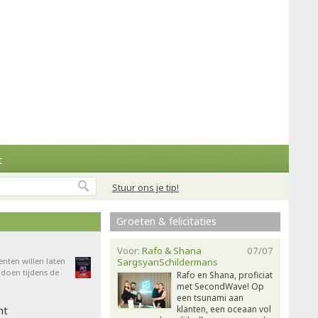
t
Stuur ons je tip!
Groeten & felicitaties
Voor:
Rafo & Shana
07/07
enten willen laten
SargsyanSchildermans
doen tijdens de
Rafo en Shana, proficiat
met SecondWave! Op
een tsunami aan
klanten, een oceaan vol
ht