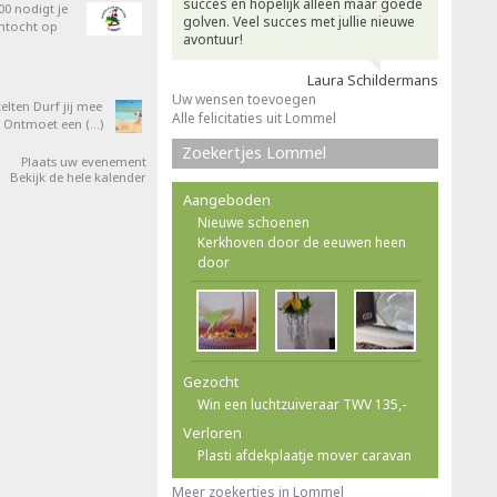
succes en hopelijk alleen maar goede
0 nodigt je
golven. Veel succes met jullie nieuwe
entocht op
avontuur!
Laura Schildermans
Uw wensen toevoegen
elten Durf jij mee
Alle felicitaties uit Lommel
 Ontmoet een (…)
Zoekertjes Lommel
Plaats uw evenement
Bekijk de hele kalender
Aangeboden
Nieuwe schoenen
Kerkhoven door de eeuwen heen
door
Gezocht
Win een luchtzuiveraar TWV 135,-
Verloren
Plasti afdekplaatje mover caravan
Meer zoekertjes in Lommel