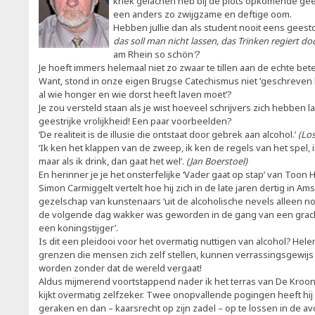
kriek gelachen heb bij de plots opkomende ge
een anders zo zwijgzame en deftige oom.
Hebben jullie dan als student nooit eens gees
das soll man nicht lassen, das Trinken regiert doc
am Rhein so schön
’?
Je hoeft immers helemaal niet zo zwaar te tillen aan de echte be
Want, stond in onze eigen Brugse Catechismus niet ‘geschreven 
al wie honger en wie dorst heeft laven moet’?
Je zou versteld staan als je wist hoeveel schrijvers zich hebben l
geestrijke vrolijkheid! Een paar voorbeelden?
‘De realiteit is de illusie die ontstaat door gebrek aan alcohol.’
(Los
‘Ik ken het klappen van de zweep, ik ken de regels van het spel, 
maar als ik drink, dan gaat het wel’.
(Jan Boerstoel)
En herinner je je het onsterfelijke ‘Vader gaat op stap’ van Too
Simon Carmiggelt vertelt hoe hij zich in de late jaren dertig in Am
gezelschap van kunstenaars ‘uit de alcoholische nevels alleen no
de volgende dag wakker was geworden in de gang van een grach
een koningstijger’.
Is dit een pleidooi voor het overmatig nuttigen van alcohol? Hel
grenzen die mensen zich zelf stellen, kunnen verrassingsgewij
worden zonder dat de wereld vergaat!
Aldus mijmerend voortstappend nader ik het terras van De Kroon.
kijkt overmatig zelfzeker. Twee onopvallende pogingen heeft hij n
geraken en dan – kaarsrecht op zijn zadel – op te lossen in de 