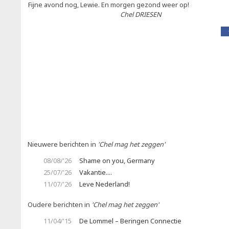
Fijne avond nog, Lewie. En morgen gezond weer op!
Chel DRIESEN
Nieuwere berichten in
'Chel mag het zeggen'
08/08/'26
Shame on you, Germany
25/07/'26
Vakantie....
11/07/'26
Leve Nederland!
Oudere berichten in
'Chel mag het zeggen'
11/04/'15
De Lommel – Beringen Connectie