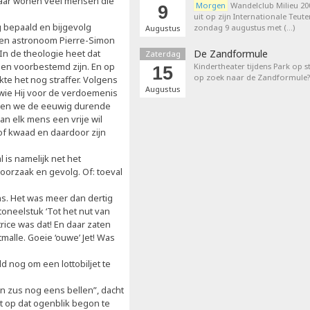
 daar wonen veel mensen die
Morgen
Wandelclub Milieu 200
9
uit op zijn Internationale Teut
g bepaald en bijgevolg
zondag 9 augustus met (…)
Augustus
 en astronoom Pierre-Simon
In de theologie heet dat
De Zandformule
Zaterdag
sen voorbestemd zijn. En op
Kindertheater tijdens Park op st
15
op zoek naar de Zandformule?
kte het nog straffer. Volgens
Augustus
. wie Hij voor de verdoemenis
egen we de eeuwig durende
an elk mens een vrije wil
 of kwaad en daardoor zijn
l is namelijk net het
orzaak en gevolg. Of: toeval
s. Het was meer dan dertig
toneelstuk ‘Tot het nut van
ice was dat! En daar zaten
malle. Goeie ‘ouwe’ Jet! Was
d nog om een lottobiljet te
ijn zus nog eens bellen”, dacht
net op dat ogenblik begon te