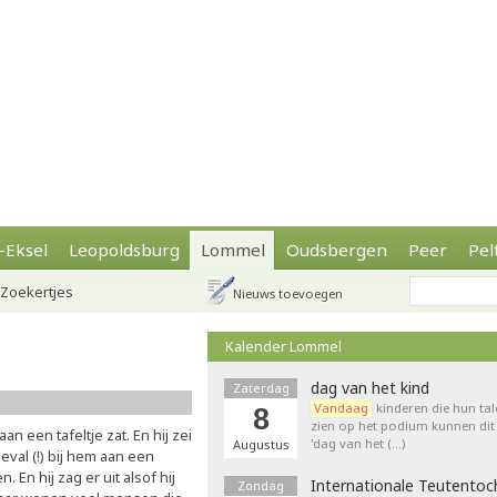
-Eksel
Leopoldsburg
Lommel
Oudsbergen
Peer
Pel
Zoekertjes
Nieuws toevoegen
Kalender Lommel
dag van het kind
Zaterdag
Vandaag
kinderen die hun tal
8
zien op het podium kunnen dit 
an een tafeltje zat. En hij zei
'dag van het (…)
Augustus
eval (!) bij hem aan een
. En hij zag er uit alsof hij
Internationale Teutentoc
Zondag