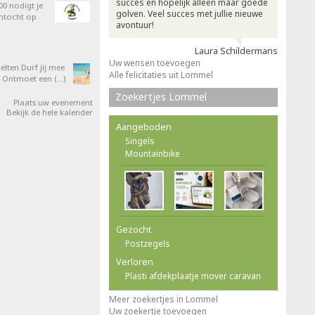
succes en hopelijk alleen maar goede
0 nodigt je
golven. Veel succes met jullie nieuwe
entocht op
avontuur!
Laura Schildermans
Uw wensen toevoegen
elten Durf jij mee
Alle felicitaties uit Lommel
 Ontmoet een (…)
Zoekertjes Lommel
Plaats uw evenement
Bekijk de hele kalender
Aangeboden
Singels
Mountainbike
Gezocht
Postzegels
Verloren
Plasti afdekplaatje mover caravan
Meer zoekertjes in Lommel
Uw zoekertje toevoegen