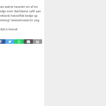
uto wat te neuriën en af en
edje over ‘dat kleine café aan
erklonk hetzelfde liedje op
temming? Ammehoela! En zeg
at is toeval.