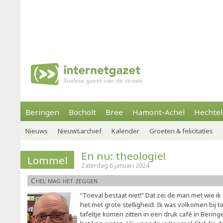
Beringen
Bocholt
Bree
Hamont-Achel
Hechtel
Nieuws
Nieuwsarchief
Kalender
Groeten & felicitaties
En nu: theologie!
Lommel
Zaterdag 6 januari 2024
Chel mag het zeggen
“Toeval bestaat niet!” Dat zei de man met wie ik a
het met grote stelligheid. Ik was volkomen bij to
tafeltje komen zitten in een druk café in Beringen