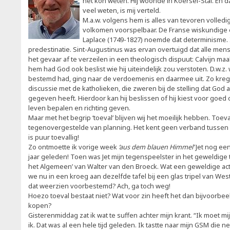
het kon weten. Hij woonde in Koersel-Stal. En
veel weten, is mij verteld.
M.a.w. volgens hem is alles van tevoren volledi
volkomen voorspelbaar. De Franse wiskundige
Laplace (1749-1827) noemde dat determinisme. 
predestinatie. Sint-Augustinus was ervan overtuigd dat alle men
het gevaar af te verzeilen in een theologisch dispuut: Calvijn maa
hem had God ook beslist wie hij uiteindelijk zou verstoten. D.w.z
bestemd had, ging naar de verdoemenis en daarmee uit. Zo kr
discussie met de katholieken, die zweren bij de stelling dat God a
gegeven heeft. Hierdoor kan hij beslissen of hij kiest voor goed
leven bepalen en richting geven.
Maar met het begrip ‘toeval’ blijven wij het moeilijk hebben. Toeva
tegenovergestelde van planning. Het kent geen verband tussen o
is puur toevallig!
Zo ontmoette ik vorige week
‘aus dem blauen Himmel’
Jet nog een
jaar geleden! Toen was Jet mijn tegenspeelster in het geweldige 
het Algemeen’ van Walter van den Broeck. Wat een geweldige actr
we nu in een kroeg aan dezelfde tafel bij een glas tripel van West
dat weerzien voorbestemd? Ach, ga toch weg!
Hoezo toeval bestaat niet? Wat voor zin heeft het dan bijvoorbeel
kopen?
Gisterenmiddag zat ik wat te suffen achter mijn krant. “Ik moet m
ik. Dat was al een hele tijd geleden. Ik tastte naar mijn GSM die 