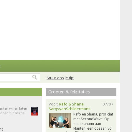
t
Stuur ons je tip!
Groeten & felicitaties
Voor:
Rafo & Shana
07/07
enten willen laten
SargsyanSchildermans
doen tijdens de
Rafo en Shana, proficiat
met SecondWave! Op
een tsunami aan
klanten, een oceaan vol
ht