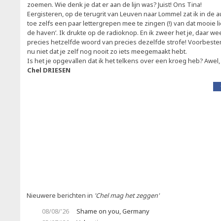
zoemen. Wie denk je dat er aan de lijn was? Juist! Ons Tina!
Eergisteren, op de terugrit van Leuven naar Lommel zat ik in de a
toe zelfs een paar lettergrepen mee te zingen (!) van dat mooie li
de haven’. Ik drukte op de radioknop. En ik zweer het je, daar we
precies hetzelfde woord van precies dezelfde strofe! Voorbes
nu niet dat je zelf nog nooit zo iets meegemaakt hebt.
Is het je opgevallen dat ik het telkens over een kroeg heb? Awel, d
Chel DRIESEN
Nieuwere berichten in
'Chel mag het zeggen'
08/08/'26
Shame on you, Germany