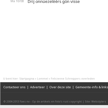
Drij onnüezelèèrs gön visse
Ma 10/08
U bent hier:
Startpagina
»
Lommel
»
Felicienne Schreppers overleden
Contacteer ons
|
Adverteer
|
Over deze site
|
Gemeente-info & link
© 2004-2013
Faes nv
-
Op de artikels en foto’s rust copyright
|
Site: Webstylers