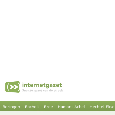
Beringen
Bocholt
Bree
Hamont-Achel
Hechtel-Ekse