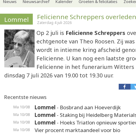
Nieuws
Nieuwsarchief
Kalender
Groeten & felicitaties
Zoeker
Felicienne Schreppers overlede
Lommel
Zaterdag 4 juli 2026
Op 2 juli is
Felicienne Schreppers
ove
echtgenote van Theo Roosen. Zij was 8
wordt in intieme kring afscheid gen
Felicienne. U kan nog een laatste gr
Felicienne in het funerarium Witter
dinsdag 7 juli 2026 van 19.00 tot 19.30 uur.
Recentste nieuws
Lommel
- Bosbrand aan Hoeverdijk
Ma 10/08
Lommel
- Staking bij Heidelberg Material
Ma 10/08
Lommel
- Hoeks Triatlon opnieuw sporti
Ma 10/08
Vier procent marktaandeel voor bio
Ma 10/08