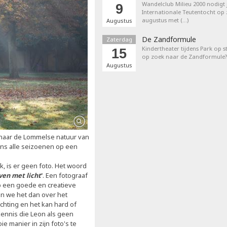
Wandelclub Milieu 2000 nodigt j
9
Internationale Teutentocht op
augustus met (…)
Augustus
De Zandformule
Zaterdag
Kindertheater tijdens Park op st
15
op zoek naar de Zandformule?
Augustus
 naar de Lommelse natuur van
dens alle seizoenen op een
k, is er geen foto. Het woord
ven met licht
'
. Een fotograaf
op een goede en creatieve
en we het dan over het
 richting en het kan hard of
 Kennis die Leon als geen
ie manier in zijn foto's te