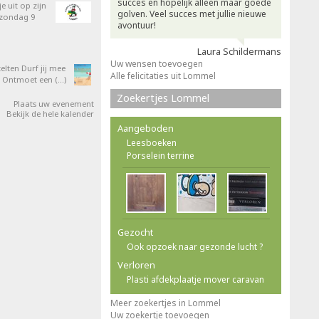
succes en hopelijk alleen maar goede
e uit op zijn
golven. Veel succes met jullie nieuwe
 zondag 9
avontuur!
Laura Schildermans
Uw wensen toevoegen
elten Durf jij mee
Alle felicitaties uit Lommel
 Ontmoet een (…)
Zoekertjes Lommel
Plaats uw evenement
Bekijk de hele kalender
Aangeboden
Leesboeken
Porselein terrine
Gezocht
Ook opzoek naar gezonde lucht ?
Verloren
Plasti afdekplaatje mover caravan
Meer zoekertjes in Lommel
Uw zoekertje toevoegen