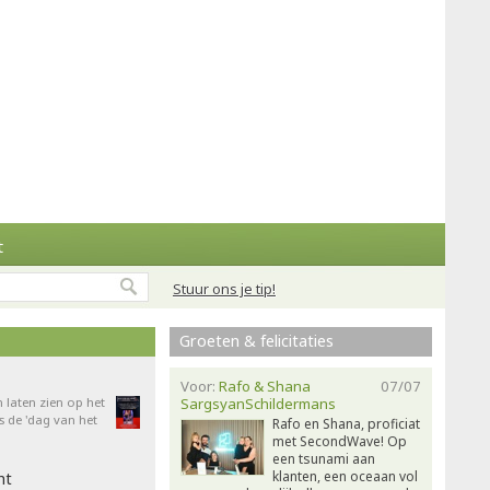
t
Stuur ons je tip!
Groeten & felicitaties
Voor:
Rafo & Shana
07/07
n laten zien op het
SargsyanSchildermans
 de 'dag van het
Rafo en Shana, proficiat
met SecondWave! Op
een tsunami aan
klanten, een oceaan vol
ht