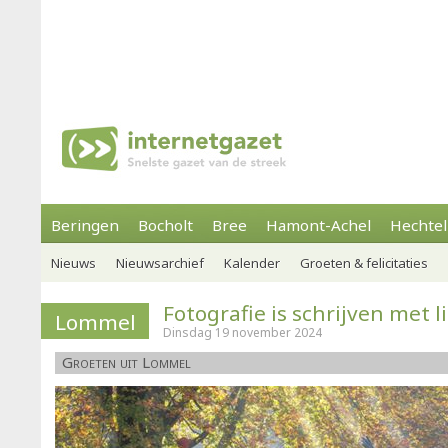
Beringen
Bocholt
Bree
Hamont-Achel
Hechtel
Nieuws
Nieuwsarchief
Kalender
Groeten & felicitaties
Fotografie is schrijven met l
Lommel
Dinsdag 19 november 2024
Groeten uit Lommel