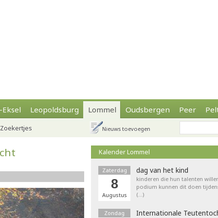
-Eksel
Leopoldsburg
Lommel
Oudsbergen
Peer
Pel
Zoekertjes
Nieuws toevoegen
icht
Kalender Lommel
dag van het kind
Zaterdag
kinderen die hun talenten wille
8
podium kunnen dit doen tijdens
(…)
Augustus
Internationale Teutentoc
Zondag