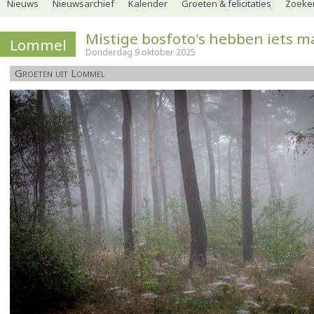
Nieuws
Nieuwsarchief
Kalender
Groeten & felicitaties
Zoeker
Mistige bosfoto's hebben iets m
Lommel
Donderdag 9 oktober 2025
Groeten uit Lommel