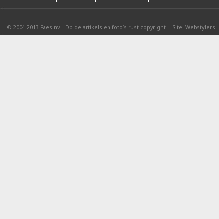
© 2004-2013
Faes nv
-
Op de artikels en foto’s rust copyright
|
Site: Webstylers