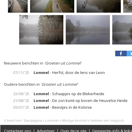
Nieuwere berichten in
'Groeten uit Lommel'
07/11/'25
Lommel
- Herfst, door de lens van Leon
Oudere berichten in
'Groeten uit Lommel'
23/09/'25
Lommel
- Schaapjes op de Blekerheide
21/08/'25
Lommel
- De zon komt op boven de Heuvelse Heide
30/07/'25
Lommel
- Beestjes in de Kolonie
U bent hier:
Startpagina
»
Lommel
»
Mistige bosfoto's hebben iets magisch
Contacteer ons
|
Adverteer
|
Over deze site
|
Gemeente-info & link