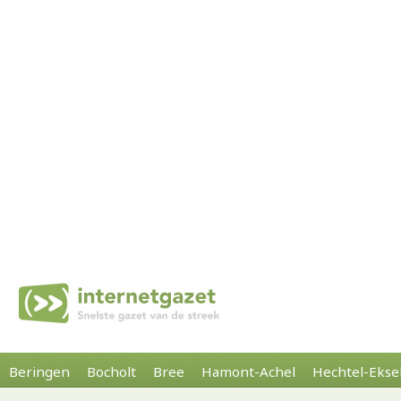
Beringen
Bocholt
Bree
Hamont-Achel
Hechtel-Ekse