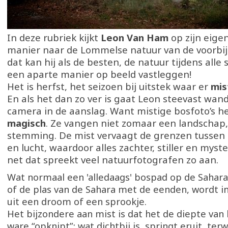
In deze rubriek kijkt
Leon Van Ham
op zijn eige
manier naar de Lommelse natuur van de voorbi
dat kan hij als de besten, de natuur tijdens alle
een aparte manier op beeld vastleggen!
Het is herfst, het seizoen bij uitstek waar er
mi
En als het dan zo ver is gaat Leon steevast wand
camera in de aanslag. Want mistige bosfoto’s h
magisch
. Ze vangen niet zomaar een landschap
stemming. De mist vervaagt de grenzen tussen 
en lucht, waardoor alles zachter, stiller en myster
net dat spreekt veel natuurfotografen zo aan.
Wat normaal een 'alledaags' bospad op de Sahara 
of de plas van de Sahara met de eenden, wordt i
uit een droom of een sprookje.
Het bijzondere aan mist is dat het de diepte van 
ware “opknipt”: wat dichtbij is, springt eruit, terw