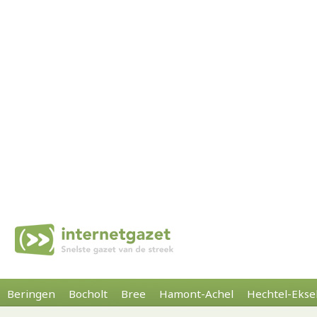
Beringen
Bocholt
Bree
Hamont-Achel
Hechtel-Ekse