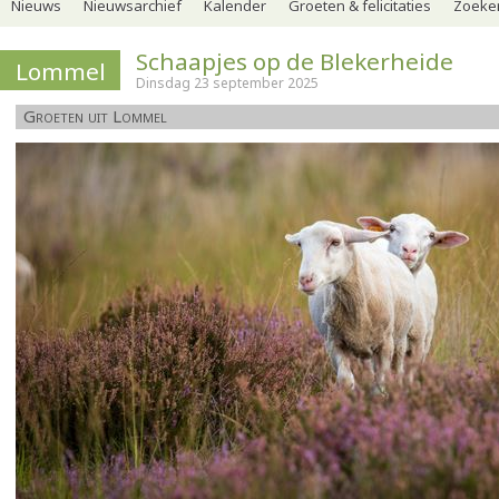
Nieuws
Nieuwsarchief
Kalender
Groeten & felicitaties
Zoeker
Schaapjes op de Blekerheide
Lommel
Dinsdag 23 september 2025
Groeten uit Lommel