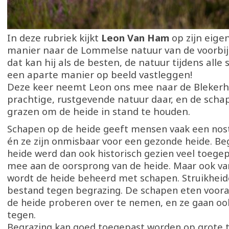
In deze rubriek kijkt
Leon Van Ham
op zijn eige
manier naar de Lommelse natuur van de voorbi
dat kan hij als de besten, de natuur tijdens alle
een aparte manier op beeld vastleggen!
Deze keer neemt Leon ons mee naar de Blekerh
prachtige, rustgevende natuur daar, en de schap
grazen om de heide in stand te houden.
Schapen op de heide geeft mensen vaak een nost
én ze zijn onmisbaar voor een gezonde heide. Be
heide werd dan ook historisch gezien veel toegep
mee aan de oorsprong van de heide. Maar ook v
wordt de heide beheerd met schapen. Struikheid
bestand tegen begrazing. De schapen eten vooral
de heide proberen over te nemen, en ze gaan o
tegen.
Begrazing kan goed toegepast worden op grote 