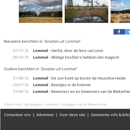
Nieuwere berichten in
'Groeten uit Lommel'
07/11/'25
Lommel
- Herfst, door de lens van Leon
09/10/'25
Lommel
- Mistige bosfoto's hebben iets magisch
Oudere berichten in
'Groeten uit Lommel'
21/08/'25
Lommel
- De zon komt op boven de Heuvelse Heide
30/07/'25
Lommel
- Beestjes in de Kolonie
27/06/'25
Lommel
- Bewoners en ex-bewoners van de Blekerhe
U bent hier:
Startpagina
»
Lommel
»
Schaapjes op de Blekerheide
Contacteer ons
|
Adverteer
|
Over deze site
|
Gemeente-info & link