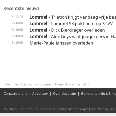
Recentste nieuws
Lommel
- Triatlon krijgt vandaag vrije ba
Zo 9/08
Lommel
- Lommel SK pakt punt op STVV
Za 8/08
Lommel
- Dick Bierdrager overleden
Za 8/08
Lommel
- Alex Geys wint jeugdkoers in 
Za 8/08
Marie-Paule Janssen overleden
Za 8/08
U bent hier:
Startpagina
»
Lommel
»
'Home Market' gaat dicht
Contacteer ons
|
Adverteer
|
Over deze site
|
Gemeente-info & link
© 2004-2013
Faes nv
-
Op de artikels en foto’s rust copyright
|
Site: Webstylers