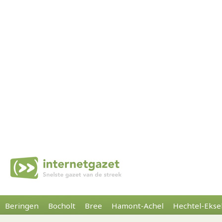
Beringen
Bocholt
Bree
Hamont-Achel
Hechtel-Ekse