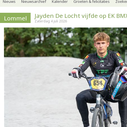
Nieuws
Nieuwsarchief
Kalender
Groeten & felicitaties
Zoeker
Jayden De Locht vijfde op EK BM
Lommel
Zaterdag 4 juli 2026