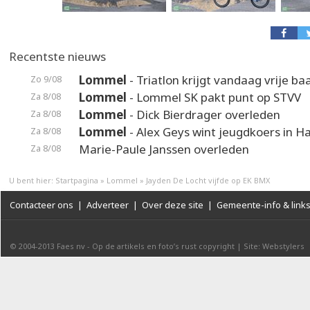
Recentste nieuws
Lommel
- Triatlon krijgt vandaag vrije ba
Zo 9/08
Lommel
- Lommel SK pakt punt op STVV
Za 8/08
Lommel
- Dick Bierdrager overleden
Za 8/08
Lommel
- Alex Geys wint jeugdkoers in 
Za 8/08
Marie-Paule Janssen overleden
Za 8/08
U bent hier:
Startpagina
»
Lommel
»
Jayden De Locht vijfde op EK BMX
Contacteer ons
|
Adverteer
|
Over deze site
|
Gemeente-info & link
© 2004-2013
Faes nv
-
Op de artikels en foto’s rust copyright
|
Site: Webstylers