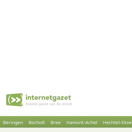
Beringen
Bocholt
Bree
Hamont-Achel
Hechtel-Ekse