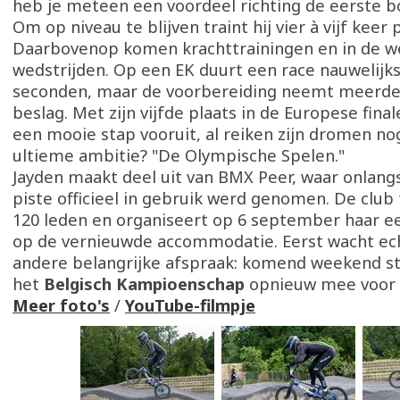
heb je meteen een voordeel richting de eerste b
Om op niveau te blijven traint hij vier à vijf keer
Daarbovenop komen krachttrainingen en in de w
wedstrijden. Op een EK duurt een race nauwelijks
seconden, maar de voorbereiding neemt meerde
beslag. Met zijn vijfde plaats in de Europese fina
een mooie stap vooruit, al reiken zijn dromen nog
ultieme ambitie? "De Olympische Spelen."
Jayden maakt deel uit van BMX Peer, waar onlang
piste officieel in gebruik werd genomen. De club
120 leden en organiseert op 6 september haar ee
op de vernieuwde accommodatie. Eerst wacht ec
andere belangrijke afspraak: komend weekend str
het
Belgisch Kampioenschap
opnieuw mee voor 
Meer foto's
/
YouTube-filmpje