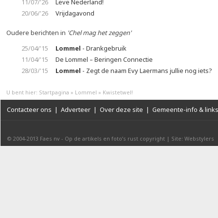
11/07/'26
Leve Nederland!
20/06/'26
Vrijdagavond
Oudere berichten in
'Chel mag het zeggen'
25/04/'15
Lommel
- Drankgebruik
11/04/'15
De Lommel – Beringen Connectie
28/03/'15
Lommel
- Zegt de naam Evy Laermans jullie nog iets?
U bent hier:
Startpagina
»
Lommel
»
Kwistetwel!
Contacteer ons
|
Adverteer
|
Over deze site
|
Gemeente-info & link
© 2004-2013
Faes nv
-
Op de artikels en foto’s rust copyright
|
Site: Webstylers