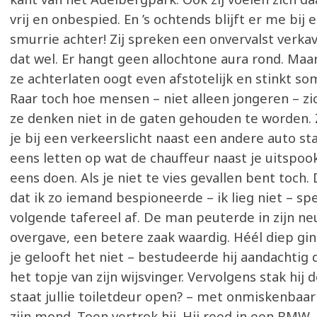
vrij en onbespied. En ’s ochtends blijft er me bij
smurrie achter! Zij spreken een onvervalst verka
dat wel. Er hangt geen allochtone aura rond. Maar
ze achterlaten oogt even afstotelijk en stinkt so
Raar toch hoe mensen – niet alleen jongeren – zi
ze denken niet in de gaten gehouden te worden. 
je bij een verkeerslicht naast een andere auto st
eens letten op wat de chauffeur naast je uitspoo
eens doen. Als je niet te vies gevallen bent toch.
dat ik zo iemand bespioneerde – ik lieg niet – sp
volgende tafereel af. De man peuterde in zijn n
overgave, een betere zaak waardig. Héél diep ging
je gelooft het niet – bestudeerde hij aandachtig 
het topje van zijn wijsvinger. Vervolgens stak hij 
staat jullie toiletdeur open? – met onmiskenbaa
zijn mond. Toen vertrok hij. Hij reed in een BMW. 