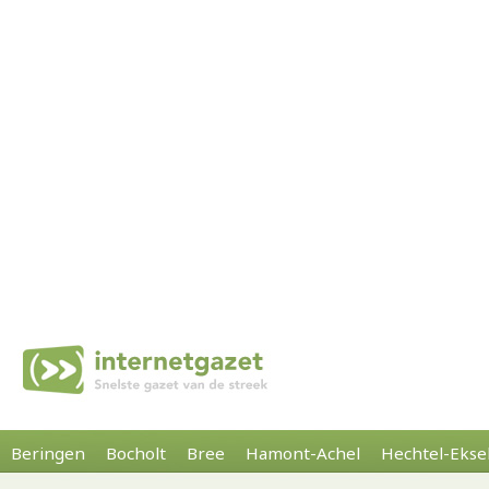
Beringen
Bocholt
Bree
Hamont-Achel
Hechtel-Ekse