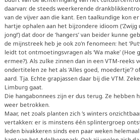
daarvan: de steeds weerkerende drankblikkentro
van de vijver aan die kant. Een taalkundige kon er 
hartje ophalen aan het bijzondere idioom (‘Zwij
jong!’) dat door de ‘hangers’ van beider kunne ge
de mijnstreek heb je ook zo’n fenomeen: het ‘Put
leidt tot ontmoetingsvragen als ‘Wa make’ (Hoe 
ermee?). Als zulke zinnen dan in een VTM-reeks
ondertitelen ze het als ‘Alles goed, moedertje’? of
aard. Tja. Echte grapjassen daar bij die VTM. Zeke
Limburg gaat.
Die hangabonnees zijn er dus terug. Ze hebben 
weer betrokken.
Maar, net zoals planten zich ’s winters onzichtba
vertakken: er is minstens één splintergroep onts
leden bivakkeren sinds een paar weken helemaal
kant van het Adelbergpark. Ook zij voelen zich daar