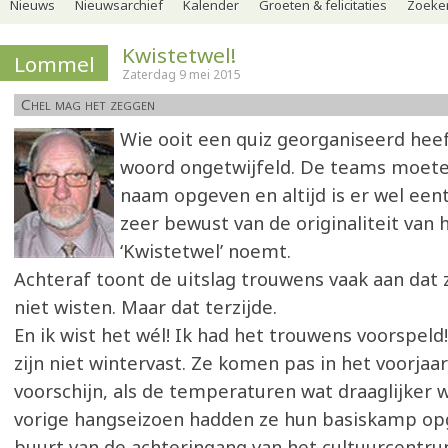
Nieuws
Nieuwsarchief
Kalender
Groeten & felicitaties
Zoeker
Kwistetwel!
Lommel
Zaterdag 9 mei 2015
Chel mag het zeggen
Wie ooit een quiz georganiseerd heef
woord ongetwijfeld. De teams moet
naam opgeven en altijd is er wel eentj
zeer bewust van de originaliteit van 
‘Kwistetwel’ noemt.
Achteraf toont de uitslag trouwens vaak aan dat
niet wisten. Maar dat terzijde.
En ik wist het wél! Ik had het trouwens voorspel
zijn niet wintervast. Ze komen pas in het voorjaa
voorschijn, als de temperaturen wat draaglijker 
vorige hangseizoen hadden ze hun basiskamp op
buurt van de achteringang van het cultuurcentru