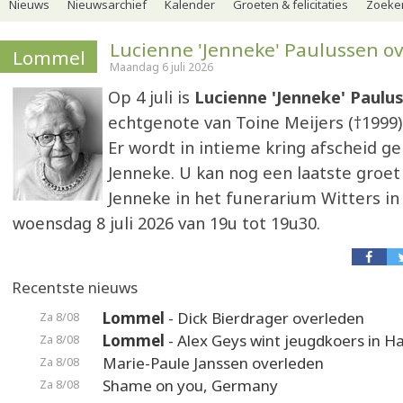
Nieuws
Nieuwsarchief
Kalender
Groeten & felicitaties
Zoeker
Lucienne 'Jenneke' Paulussen o
Lommel
Maandag 6 juli 2026
Op 4 juli is
Lucienne 'Jenneke' Paulu
echtgenote van Toine Meijers (†1999). 
Er wordt in intieme kring afscheid 
Jenneke. U kan nog een laatste groe
Jenneke in het funerarium Witters i
woensdag 8 juli 2026 van 19u tot 19u30.
Recentste nieuws
Lommel
- Dick Bierdrager overleden
Za 8/08
Lommel
- Alex Geys wint jeugdkoers in 
Za 8/08
Marie-Paule Janssen overleden
Za 8/08
Shame on you, Germany
Za 8/08