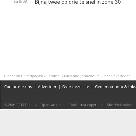
Bijna twee op drie te snel in zone 30
Za 8/08
U bent hier:
Startpagina
»
Lommel
»
Lucienne 'Jenneke' Paulussen overleden
Contacteer ons
|
Adverteer
|
Over deze site
|
Gemeente-info & link
© 2004-2013
Faes nv
-
Op de artikels en foto’s rust copyright
|
Site: Webstylers