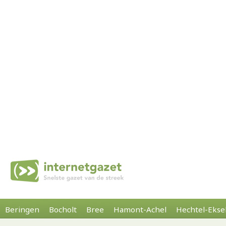
Beringen
Bocholt
Bree
Hamont-Achel
Hechtel-Ekse