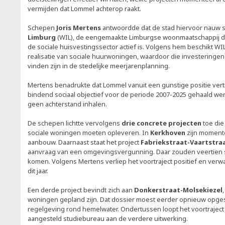
vermijden dat Lommel achterop raakt.
Schepen
Joris Mertens
antwoordde dat de stad hiervoor nauw
Limburg
(WIL), de eengemaakte Limburgse woonmaatschappij di
de sociale huisvestingssector actief is. Volgens hem beschikt W
realisatie van sociale huurwoningen, waardoor die investeringen 
vinden zijn in de stedelijke meerjarenplanning.
Mertens benadrukte dat Lommel vanuit een gunstige positie vert
bindend sociaal objectief voor de periode 2007-2025 gehaald we
geen achterstand inhalen.
De schepen lichtte vervolgens
drie concrete projecten
toe die
sociale woningen moeten opleveren. In
Kerkhoven
zijn momente
aanbouw. Daarnaast staat het project
Fabriekstraat-Vaartstra
aanvraag van een omgevingsvergunning. Daar zouden veertien
komen. Volgens Mertens verliep het voortraject positief en ver
dit jaar.
Een derde project bevindt zich aan
Donkerstraat-Molsekiezel
woningen gepland zijn. Dat dossier moest eerder opnieuw opges
regelgeving rond hemelwater. Ondertussen loopt het voortrajec
aangesteld studiebureau aan de verdere uitwerking.