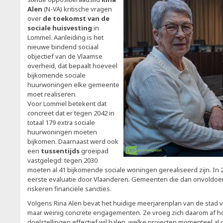
Alen
(N-VA) kritische vragen
over
de toekomst van de
sociale huisvesting
in
Lommel. Aanleiding is het
nieuwe bindend sociaal
objectief van de Vlaamse
overheid, dat bepaalt hoeveel
bijkomende sociale
huurwoningen elke gemeente
moet realiseren.
Voor Lommel betekent dat
concreet dat er tegen 2042 in
totaal 179 extra sociale
huurwoningen moeten
bijkomen. Daarnaast werd ook
een
tussentijds
groeipad
vastgelegd: tegen 2030
moeten al 41 bijkomende sociale woningen gerealiseerd zijn. In
eerste evaluatie door Vlaanderen. Gemeenten die dan onvoldo
riskeren financiële sancties.
Volgens Rina Alen bevat het huidige meerjarenplan van de stad v
maar weinig concrete engagementen. Ze vroeg zich daarom af h
doelstellingen effectief wil halen, welke projecten momenteel al 