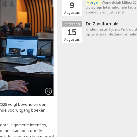
Morgen
Wandelclub Milieu 200
9
uit op zijn Internationale Teut
zondag 9 augustus met (…)
Augustus
De Zandformule
Zaterdag
Kindertheater tijdens Park op st
15
op zoek naar de Zandformule?
Augustus
 2028 volgt bovendien een
ende vooruitgang boeken,
ooral algemene intenties,
oe het stadsbestuur de
op tafel liggen en hoe men wil