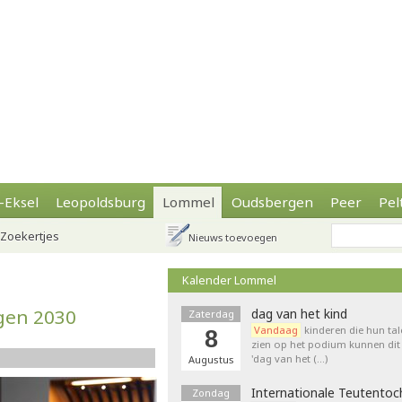
-Eksel
Leopoldsburg
Lommel
Oudsbergen
Peer
Pel
Zoekertjes
Nieuws toevoegen
Kalender Lommel
egen 2030
dag van het kind
Zaterdag
Vandaag
kinderen die hun tal
8
zien op het podium kunnen dit 
'dag van het (…)
Augustus
Internationale Teutentoc
Zondag