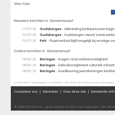
Marc Faes
Nieuwere berichten in
'Gemeenteraad'
17/07/'26
Oudsbergen
- Uitbreiding bedrijvenzone krijgt 
15/07/'26
Oudsbergen
- Oudsbergen steunt zomeraanb
15/07/'26
Pelt
- Plaatsverbod blijft mogelijk bij ernstige ov
Oudere berichten in
'Gemeenteraad'
18/05/'26
Beringen
- Vragen rond verkeersveiligheid
18/05/'26
Beringen
- Gebruiksreglement culturele infrast
18/05/'26
Beringen
- Goedkeuring jaarrekeningen kerkb
U bent hier:
Startpagina
»
Lommel
»
Minstens 41 extra sociale woningen
Contacteer ons
|
Adverteer
|
Over deze site
|
Gemeente-info 
© 2004-2013
Faes nv
-
Op de artikels en foto’s rust copyright
|
Site: Webs