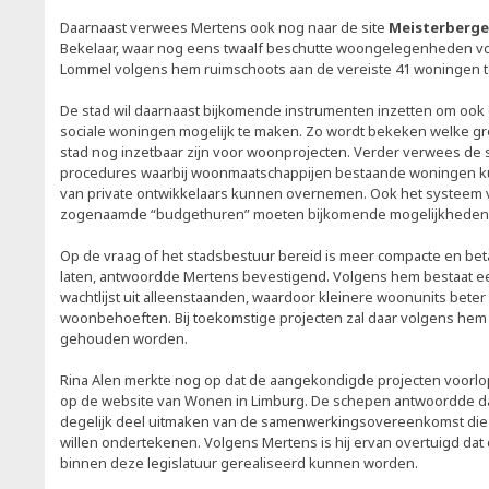
Daarnaast verwees Mertens ook nog naar de site
Meisterberg
Bekelaar, waar nog eens twaalf beschutte woongelegenheden vo
Lommel volgens hem ruimschoots aan de vereiste 41 woningen
De stad wil daarnaast bijkomende instrumenten inzetten om ook 
sociale woningen mogelijk te maken. Zo wordt bekeken welke g
stad nog inzetbaar zijn voor woonprojecten. Verder verwees de
procedures waarbij woonmaatschappijen bestaande woningen k
van private ontwikkelaars kunnen overnemen. Ook het systeem 
zogenaamde “budgethuren” moeten bijkomende mogelijkheden
Op de vraag of het stadsbestuur bereid is meer compacte en be
laten, antwoordde Mertens bevestigend. Volgens hem bestaat ee
wachtlijst uit alleenstaanden, waardoor kleinere woonunits beter 
woonbehoeften. Bij toekomstige projecten zal daar volgens hem 
gehouden worden.
Rina Alen merkte nog op dat de aangekondigde projecten voorlopi
op de website van Wonen in Limburg. De schepen antwoordde da
degelijk deel uitmaken van de samenwerkingsovereenkomst die de
willen ondertekenen. Volgens Mertens is hij ervan overtuigd da
binnen deze legislatuur gerealiseerd kunnen worden.