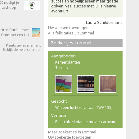
succes en hopelijk alleen maar goede
0 nodigt je
golven. Veel succes met jullie nieuwe
entocht op
avontuur!
Laura Schildermans
Uw wensen toevoegen
elten Durf jij mee
Alle felicitaties uit Lommel
 Ontmoet een (…)
Zoekertjes Lommel
Plaats uw evenement
Bekijk de hele kalender
Aangeboden
Kamerplanten
Tickets
Gezocht
Win een luchtzuiveraar TWV 135,-
Verloren
Plasti afdekplaatje mover caravan
Meer zoekertjes in Lommel
Uw zoekertje toevoegen