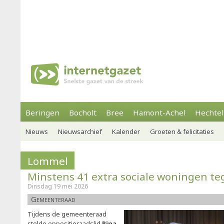
Beringen
Bocholt
Bree
Hamont-Achel
Hechtel
Nieuws
Nieuwsarchief
Kalender
Groeten & felicitaties
Lommel
Minstens 41 extra sociale woningen t
Dinsdag 19 mei 2026
Gemeenteraad
Tijdens de gemeenteraad
stelde oppositieraadslid
Rina