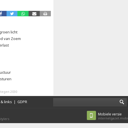
groen licht
od van Zoem
erlast
ructuur
esturen
 tegen 2030
& links
|
GDPR
Mobiele versie
internetgazet.mobi
tylers