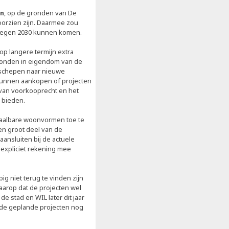
en
, op de gronden van De
orzien zijn. Daarmee zou
 tegen 2030 kunnen komen.
op langere termijn extra
ronden in eigendom van de
 schepen naar nieuwe
unnen aankopen of projecten
van voorkooprecht en het
 bieden.
taalbare woonvormen toe te
n groot deel van de
aansluiten bij de actuele
expliciet rekening mee
g niet terug te vinden zijn
arop dat de projecten wel
 stad en WIL later dit jaar
t de geplande projecten nog