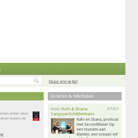
t
Stuur ons je tip!
Groeten & felicitaties
Voor:
Rafo & Shana
07/07
enten willen laten
SargsyanSchildermans
doen tijdens de
Rafo en Shana, proficiat
met SecondWave! Op
een tsunami aan
klanten, een oceaan vol
ht