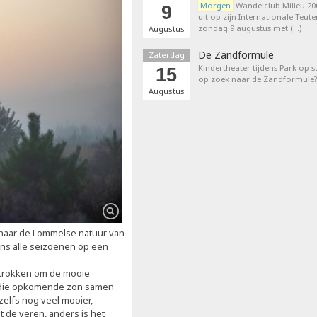
Morgen
Wandelclub Milieu 200
9
uit op zijn Internationale Teut
zondag 9 augustus met (…)
Augustus
De Zandformule
Zaterdag
Kindertheater tijdens Park op st
15
op zoek naar de Zandformule?
Augustus
 naar de Lommelse natuur van
dens alle seizoenen op een
trokken om de mooie
g, die opkomende zon samen
zelfs nog veel mooier,
it de veren, anders is het