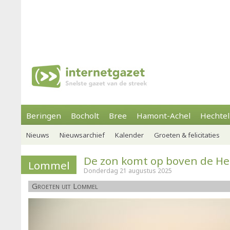
Beringen
Bocholt
Bree
Hamont-Achel
Hechtel
Nieuws
Nieuwsarchief
Kalender
Groeten & felicitaties
De zon komt op boven de He
Lommel
Donderdag 21 augustus 2025
Groeten uit Lommel