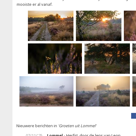
mooiste er al vanaf.
Nieuwere berichten in
'Groeten uit Lommel'
07/11/'25
Lommel
- Herfst, door de lens van Leon