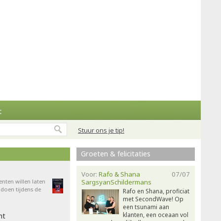
t
Stuur ons je tip!
Groeten & felicitaties
Voor:
Rafo & Shana
07/07
enten willen laten
SargsyanSchildermans
doen tijdens de
Rafo en Shana, proficiat
met SecondWave! Op
een tsunami aan
klanten, een oceaan vol
ht