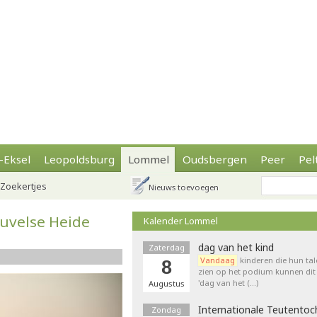
-Eksel
Leopoldsburg
Lommel
Oudsbergen
Peer
Pel
Zoekertjes
Nieuws toevoegen
uvelse Heide
Kalender Lommel
dag van het kind
Zaterdag
Vandaag
kinderen die hun tal
8
zien op het podium kunnen dit 
'dag van het (…)
Augustus
Internationale Teutentoc
Zondag