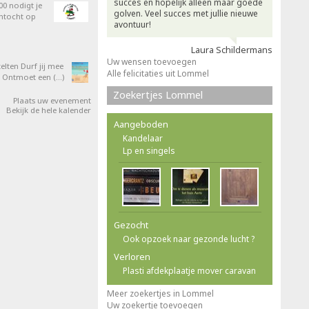
succes en hopelijk alleen maar goede
0 nodigt je
golven. Veel succes met jullie nieuwe
entocht op
avontuur!
Laura Schildermans
Uw wensen toevoegen
elten Durf jij mee
Alle felicitaties uit Lommel
 Ontmoet een (…)
Zoekertjes Lommel
Plaats uw evenement
Bekijk de hele kalender
Aangeboden
Kandelaar
Lp en singels
Gezocht
Ook opzoek naar gezonde lucht ?
Verloren
Plasti afdekplaatje mover caravan
Meer zoekertjes in Lommel
Uw zoekertje toevoegen