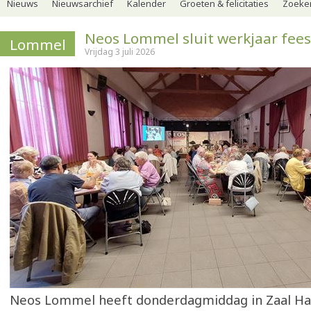
Nieuws
Nieuwsarchief
Kalender
Groeten & felicitaties
Zoeker
Neos Lommel sluit werkjaar feest
Lommel
Vrijdag 3 juli 2026
Neos Lommel heeft donderdagmiddag in Zaal H