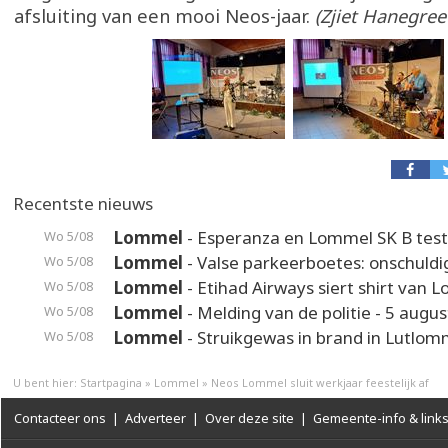
afsluiting van een mooi Neos-jaar.
(Zjiet Hanegree
Recentste nieuws
Lommel
- Esperanza en Lommel SK B test
Wo 5/08
Lommel
- Valse parkeerboetes: onschuldi
Wo 5/08
Lommel
- Etihad Airways siert shirt van 
Wo 5/08
Lommel
- Melding van de politie - 5 augus
Wo 5/08
Lommel
- Struikgewas in brand in Lutlom
Wo 5/08
U bent hier:
Startpagina
»
Lommel
»
Neos Lommel sluit werkjaar feestelijk af
Contacteer ons
|
Adverteer
|
Over deze site
|
Gemeente-info & link