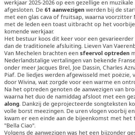
werkjaar 2025-2026 op een gezellige en muzikale
afgesloten. De
61 aanwezigen
werden bij de sta
met een glas cava of fruitsap, waarna voorzitter
met de leden een toast uitbracht op het voorbije
komende werkjaar.
Het bestuur koos dit keer voor een gevarieerd
dan de traditionele afsluiting. Lieven Van Vaere
Van Mechelen brachten een
sfeervol optreden
m
Nederlandstalige vertalingen van bekende Frans
onder meer Jacques Brel, Joe Dassin, Charles Azn
Piaf. De liedjes werden afgewisseld met poëzie,
door Wivina, wat zorgde voor een warme en ontr
Na het optreden genoten de aanwezigen van broo
waarna het duo de namiddag afsloot met een ge
along
. Dankzij de geprojecteerde songteksten ko
volle borst meezingen. De uren vlogen voorbij e
kwam er een einde aan de bijeenkomst met het t
"Bella Ciao".
Volgens de aanwezigen was het een bijzonder ge