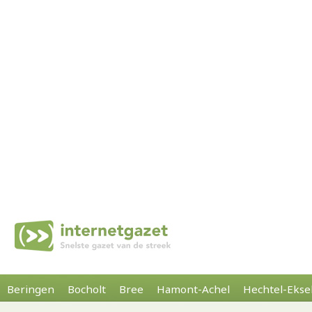
Beringen
Bocholt
Bree
Hamont-Achel
Hechtel-Ekse