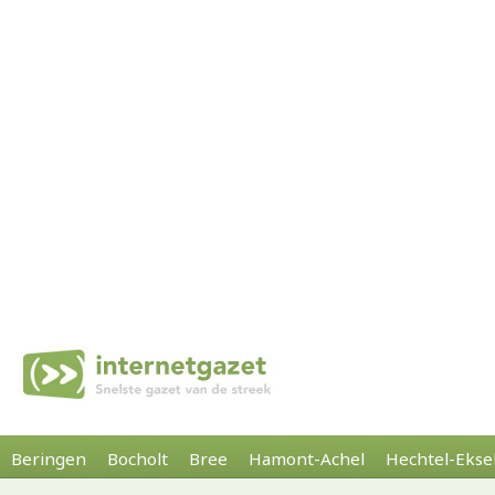
Beringen
Bocholt
Bree
Hamont-Achel
Hechtel-Ekse