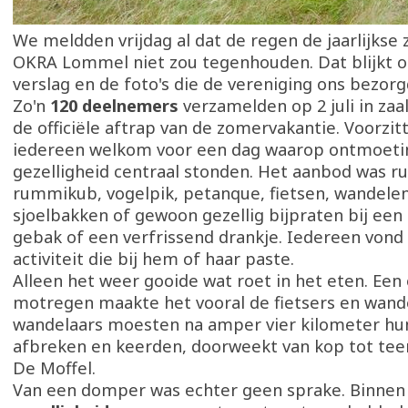
We meldden vrijdag al dat de regen de jaarlijks
OKRA Lommel niet zou tegenhouden. Dat blijkt o
verslag en de foto's die de vereniging ons bezorg
Zo'n
120 deelnemers
verzamelden op 2 juli in zaa
de officiële aftrap van de zomervakantie. Voorzit
iedereen welkom voor een dag waarop ontmoeti
gezelligheid centraal stonden. Het aanbod was ru
rummikub, vogelpik, petanque, fietsen, wandelen
sjoelbakken of gewoon gezellig bijpraten bij een
gebak of een verfrissend drankje. Iedereen vond
activiteit die bij hem of haar paste.
Alleen het weer gooide wat roet in het eten. Ee
motregen maakte het vooral de fietsers en wande
wandelaars moesten na amper vier kilometer hu
afbreken en keerden, doorweekt van kop tot tee
De Moffel.
Van een domper was echter geen sprake. Binnen