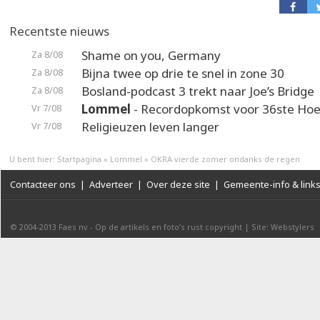
Recentste nieuws
Shame on you, Germany
Za 8/08
Bijna twee op drie te snel in zone 30
Za 8/08
Bosland-podcast 3 trekt naar Joe’s Bridge
Za 8/08
Lommel
- Recordopkomst voor 36ste Hoek
Vr 7/08
Religieuzen leven langer
Vr 7/08
U bent hier:
Startpagina
»
Lommel
»
OKRA vierde zomer ondanks de regen
Contacteer ons
|
Adverteer
|
Over deze site
|
Gemeente-info & link
© 2004-2013
Faes nv
-
Op de artikels en foto’s rust copyright
|
Site: Webstylers