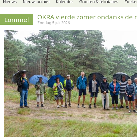
Nieuws
Nieuwsarchief
Kalender
Groeten & felicitaties
Zoeker
OKRA vierde zomer ondanks de 
Lommel
Zondag 5 juli 2026