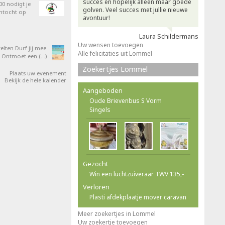
succes en hopelijk alleen maar goede
0 nodigt je
golven. Veel succes met jullie nieuwe
entocht op
avontuur!
Laura Schildermans
Uw wensen toevoegen
elten Durf jij mee
Alle felicitaties uit Lommel
 Ontmoet een (…)
Zoekertjes Lommel
Plaats uw evenement
Bekijk de hele kalender
Aangeboden
Oude Brievenbus S Vorm
Singels
Gezocht
Win een luchtzuiveraar TWV 135,-
Verloren
Plasti afdekplaatje mover caravan
Meer zoekertjes in Lommel
Uw zoekertje toevoegen