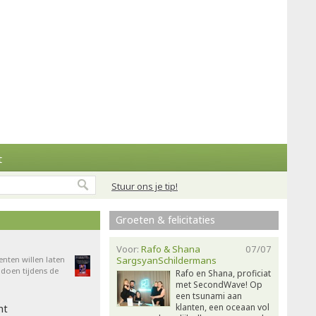
t
Stuur ons je tip!
Groeten & felicitaties
Voor:
Rafo & Shana
07/07
enten willen laten
SargsyanSchildermans
doen tijdens de
Rafo en Shana, proficiat
met SecondWave! Op
een tsunami aan
klanten, een oceaan vol
ht