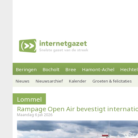
Beringen
Bocholt
Bree
Hamont-Achel
Hechtel
Nieuws
Nieuwsarchief
Kalender
Groeten & felicitaties
Lommel
Rampage Open Air bevestigt internatio
Maandag 6 juli 2026