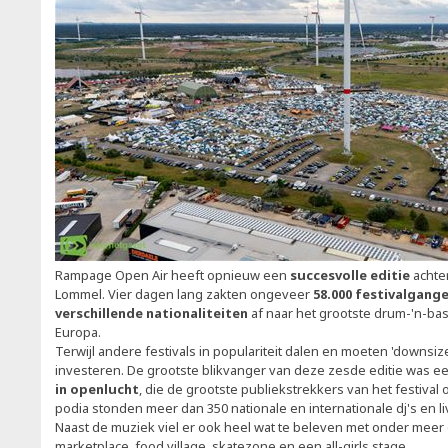
Rampage Open Air heeft opnieuw een
succesvolle editie
achter
Lommel. Vier dagen lang zakten ongeveer
58.000 festivalgange
verschillende nationaliteiten
af naar het grootste drum-'n-bas
Europa.
Terwijl andere festivals in populariteit dalen en moeten 'downsi
investeren. De grootste blikvanger van deze zesde editie was e
in openlucht
, die de grootste publiekstrekkers van het festival
podia stonden meer dan 350 nationale en internationale dj's en 
Naast de muziek viel er ook heel wat te beleven met onder mee
marketplace, food village, skatezone en een all-girls stage.