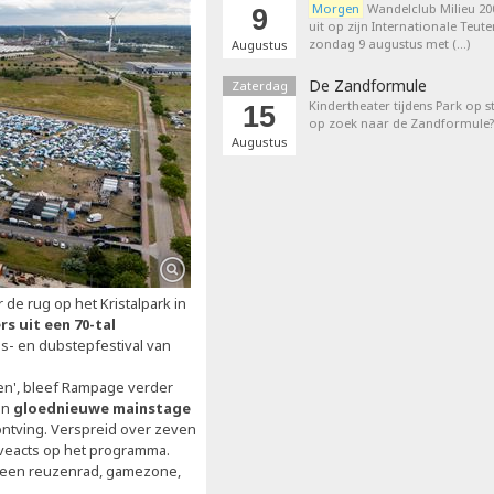
Morgen
Wandelclub Milieu 200
9
uit op zijn Internationale Teut
zondag 9 augustus met (…)
Augustus
De Zandformule
Zaterdag
Kindertheater tijdens Park op st
15
op zoek naar de Zandformule?
Augustus
 de rug op het Kristalpark in
rs uit een 70-tal
s- en dubstepfestival van
zen', bleef Rampage verder
en
gloednieuwe mainstage
 ontving. Verspreid over zeven
liveacts op het programma.
r een reuzenrad, gamezone,