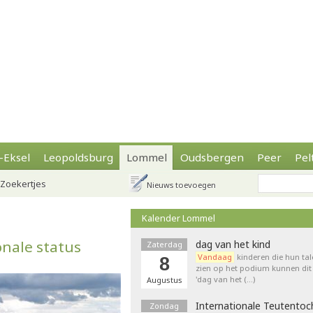
-Eksel
Leopoldsburg
Lommel
Oudsbergen
Peer
Pel
Zoekertjes
Nieuws toevoegen
Kalender Lommel
nale status
dag van het kind
Zaterdag
Vandaag
kinderen die hun tal
8
zien op het podium kunnen dit 
'dag van het (…)
Augustus
Internationale Teutentoc
Zondag