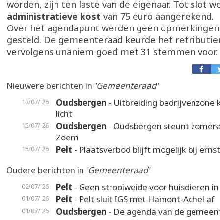
worden, zijn ten laste van de eigenaar. Tot slot w
administratieve kost
van 75 euro aangerekend.
Over het agendapunt werden geen opmerkingen 
gesteld. De gemeenteraad keurde het retributi
vervolgens unaniem goed met 31 stemmen voor.
Nieuwere berichten in
'Gemeenteraad'
Oudsbergen
- Uitbreiding bedrijvenzone k
17/07/'26
licht
Oudsbergen
- Oudsbergen steunt zomer
15/07/'26
Zoem
Pelt
- Plaatsverbod blijft mogelijk bij erns
15/07/'26
Oudere berichten in
'Gemeenteraad'
Pelt
- Geen strooiweide voor huisdieren in
02/07/'26
Pelt
- Pelt sluit IGS met Hamont-Achel af
01/07/'26
Oudsbergen
- De agenda van de gemeen
01/07/'26