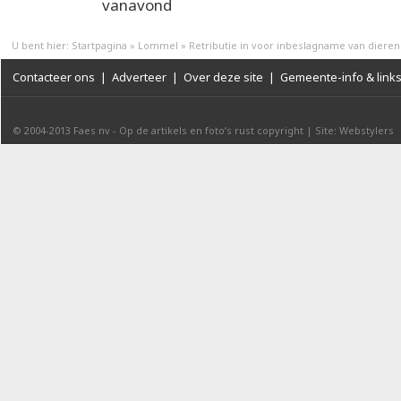
vanavond
U bent hier:
Startpagina
»
Lommel
»
Retributie in voor inbeslagname van dieren
Contacteer ons
|
Adverteer
|
Over deze site
|
Gemeente-info & link
© 2004-2013
Faes nv
-
Op de artikels en foto’s rust copyright
|
Site: Webstylers