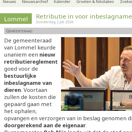
Nieuws
Nieuwsarchief
Kalender
Groeten & felicitaties
Zoeker
Retributie in voor inbeslagname
Lommel
Donderdag 2 juli 2026
Gemeenteraad
De gemeenteraad
van Lommel keurde
unaniem een
nieuw
retributiereglement
goed voor de
bestuurlijke
inbeslagname van
dieren
. Voortaan
zullen de kosten die
gepaard gaan met
het ophalen,
opvangen en verzorgen van in beslag genomen d
doorgerekend aan de eigenaar
.