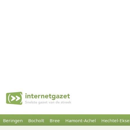
Beringen
Bocholt
Bree
Hamont-Achel
Hechtel-Ekse