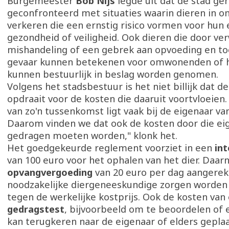
Burgemeester
Bob Nijs
legde uit dat de stad ge
geconfronteerd met situaties waarin dieren in 
verkeren die een ernstig risico vormen voor hun e
gezondheid of veiligheid. Ook dieren die door ver
mishandeling of een gebrek aan opvoeding en to
gevaar kunnen betekenen voor omwonenden of h
kunnen bestuurlijk in beslag worden genomen.
Volgens het stadsbestuur is het niet billijk dat
opdraait voor de kosten die daaruit voortvloeien
van zo'n tussenkomst ligt vaak bij de eigenaar van
Daarom vinden we dat ook de kosten door die ei
gedragen moeten worden," klonk het.
Het goedgekeurde reglement voorziet in een
in
van 100 euro voor het ophalen van het dier. Daar
opvangvergoeding
van 20 euro per dag aangerek
noodzakelijke diergeneeskundige zorgen worde
tegen de werkelijke kostprijs. Ook de kosten van
gedragstest
, bijvoorbeeld om te beoordelen of e
kan terugkeren naar de eigenaar of elders gepla