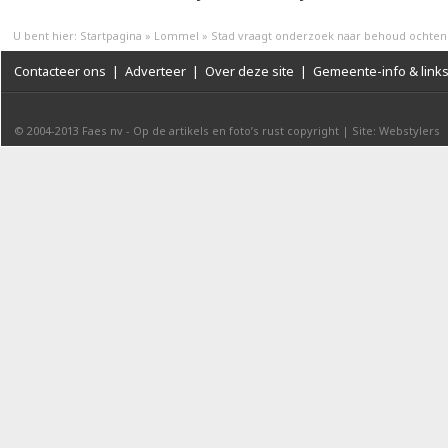
U bent hier:
Startpagina
»
Lommel
»
Stad vraagt onderzoek naar behoud och
Contacteer ons
|
Adverteer
|
Over deze site
|
Gemeente-info & link
© 2004-2013
Faes nv
-
Op de artikels en foto’s rust copyright
|
Site: Webstylers