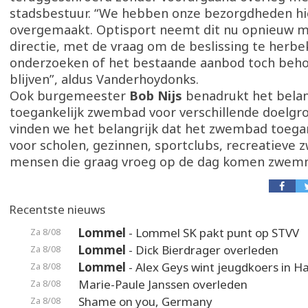
stadsbestuur. “We hebben onze bezorgdheden hie
overgemaakt. Optisport neemt dit nu opnieuw m
directie, met de vraag om de beslissing te herbe
onderzoeken of het bestaande aanbod toch beh
blijven”, aldus Vanderhoydonks.
Ook burgemeester
Bob Nijs
benadrukt het bela
toegankelijk zwembad voor verschillende doelgro
vinden we het belangrijk dat het zwembad toegank
voor scholen, gezinnen, sportclubs, recreatiev
mensen die graag vroeg op de dag komen zwem
Recentste nieuws
Lommel
- Lommel SK pakt punt op STVV
Za 8/08
Lommel
- Dick Bierdrager overleden
Za 8/08
Lommel
- Alex Geys wint jeugdkoers in 
Za 8/08
Marie-Paule Janssen overleden
Za 8/08
Shame on you, Germany
Za 8/08