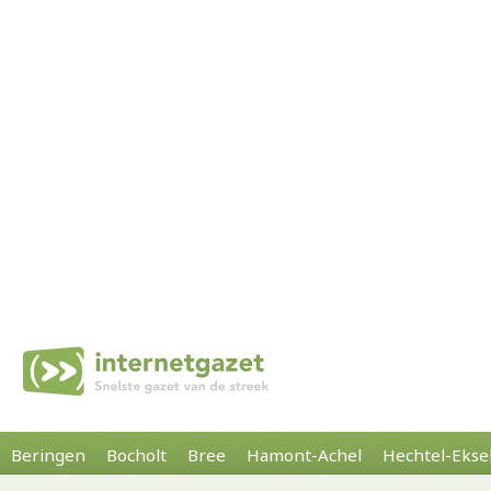
Beringen
Bocholt
Bree
Hamont-Achel
Hechtel-Ekse