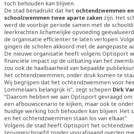
toch behouden kan blijven.
De stad benadrukt dat het
ochtendzwemmen en
schoolzwemmen twee aparte zaken
zijn. Het 
werd de voorbije periode samen met de schooldi
leerkrachten lichamelijke opvoeding geëvalueerd
de organisatie efficiënter te laten verlopen. Volg
gingen de scholen akkoord met de aangepaste a
De nieuwe organisatie heeft volgens Optisport w
financiële impact op de uitbating van het zwemb
zou ook de haalbaarheid van bepaalde publieksu
het ochtendzwemmen, onder druk komen te staa
Wij begrijpen dat het ochtendzwemmen voor hee
Lommelaars belangrijk is”, zegt schepen
Dirk Va
“Daarom hebben we aan Optisport gevraagd om n
een afbouwscenario te kijken, maar ook te onde
huidige werking toch behouden kan blijven. He
en het ochtendzwemmen staan los van elkaar.”
Volgens de stad heeft Optisport het ochtendzw
teruggeschroefd zonder voorafgaand overleg me