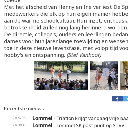
voelde.
Met het afscheid van Henny en Ine verliest De S
medewerkers die elk op hun eigen manier hebbe
aan de warme schoolcultuur. Hun inzet, enthous
betrokkenheid zullen nog lang herinnerd worden.
De directie, collega's, ouders en leerlingen beda
dames voor hun jarenlange toewijding en wensen 
toe in deze nieuwe levensfase, met volop tijd voo
hobby's en ontspanning.
(Stef Vanhoof)
Recentste nieuws
Lommel
- Triatlon krijgt vandaag vrije ba
Zo 9/08
Lommel
- Lommel SK pakt punt op STVV
Za 8/08