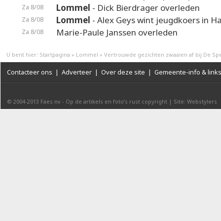
Lommel
- Dick Bierdrager overleden
Za 8/08
Lommel
- Alex Geys wint jeugdkoers in 
Za 8/08
Marie-Paule Janssen overleden
Za 8/08
U bent hier:
Startpagina
»
Lommel
»
Vertrouwde gezichten zwaaien af bij De Sp
Contacteer ons
|
Adverteer
|
Over deze site
|
Gemeente-info & link
© 2004-2013
Faes nv
-
Op de artikels en foto’s rust copyright
|
Site: Webstylers