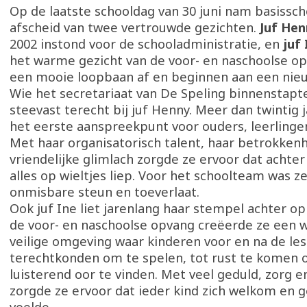
Op de laatste schooldag van 30 juni nam basissch
afscheid van twee vertrouwde gezichten.
Juf Hen
2002 instond voor de schooladministratie, en
juf 
het warme gezicht van de voor- en naschoolse op
een mooie loopbaan af en beginnen aan een nie
Wie het secretariaat van De Speling binnenstap
steevast terecht bij juf Henny. Meer dan twintig 
het eerste aanspreekpunt voor ouders, leerlingen
Met haar organisatorisch talent, haar betrokken
vriendelijke glimlach zorgde ze ervoor dat achte
alles op wieltjes liep. Voor het schoolteam was z
onmisbare steun en toeverlaat.
Ook juf Ine liet jarenlang haar stempel achter op
de voor- en naschoolse opvang creëerde ze een
veilige omgeving waar kinderen voor en na de le
terechtkonden om te spelen, tot rust te komen
luisterend oor te vinden. Met veel geduld, zorg 
zorgde ze ervoor dat ieder kind zich welkom en 