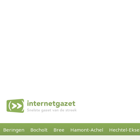
Beringen
Bocholt
Bree
Hamont-Achel
Hechtel-Ekse