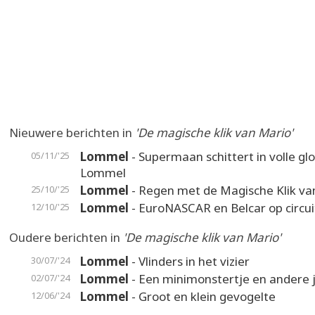
Nieuwere berichten in
'De magische klik van Mario'
Lommel
- Supermaan schittert in volle gl
05/11/'25
Lommel
Lommel
- Regen met de Magische Klik va
25/10/'25
Lommel
- EuroNASCAR en Belcar op circui
12/10/'25
Oudere berichten in
'De magische klik van Mario'
Lommel
- Vlinders in het vizier
30/07/'24
Lommel
- Een minimonstertje en andere 
02/07/'24
Lommel
- Groot en klein gevogelte
12/06/'24