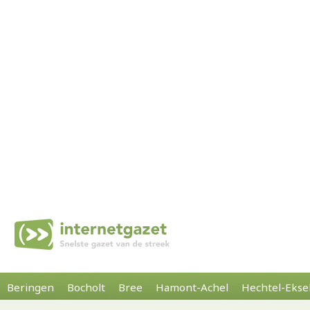
Beringen
Bocholt
Bree
Hamont-Achel
Hechtel-Ekse