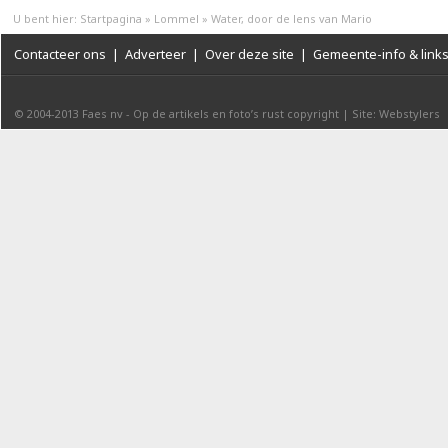
U bent hier:
Startpagina
»
Lommel
»
Water, door de lens van Mario
Contacteer ons
|
Adverteer
|
Over deze site
|
Gemeente-info & link
© 2004-2013
Faes nv
-
Op de artikels en foto’s rust copyright
|
Site: Webstylers