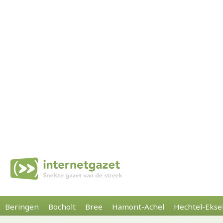
Beringen
Bocholt
Bree
Hamont-Achel
Hechtel-Ekse