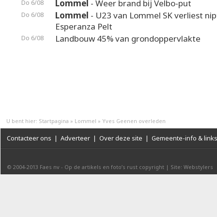
Lommel
- Weer brand bij Velbo-put
Do 6/08
Lommel
- U23 van Lommel SK verliest nip
Do 6/08
Esperanza Pelt
Landbouw 45% van grondoppervlakte
Do 6/08
U bent hier:
Startpagina
»
Lommel
»
Yves Geenen overleden
Contacteer ons
|
Adverteer
|
Over deze site
|
Gemeente-info & link
© 2004-2013
Faes nv
-
Op de artikels en foto’s rust copyright
|
Site: Webstylers