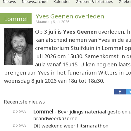
Nieuws
Nieuwsarchief
Kalender
Groeten & felicitaties
Zoeker
Yves Geenen overleden
Lommel
Maandag 6 juli 2026
Op 3 juli is
Yves Geenen
overleden, hi
kan afscheid nemen van Yves in de au
crematorium Stuifduin in Lommel o
juli 2026 om 15u30. Samenkomst in de
aula vanaf 15u15. U kan nog een laat
brengen aan Yves in het funerarium Witters in 
woensdag 8 juli 2026 van 18u tot 18u30.
Recentste nieuws
Lommel
- Bevrijdingsmateriaal gestolen u
Do 6/08
brandweerkazerne
Dit weekend weer flitsmarathon
Do 6/08