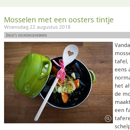
Mosselen met een oosters tintje
Woensdag 22 augustus 2018
Inge's keukengeheimen
Vanda
mosse
tafel,
eens 
norma
het al
de mo
maakt
een f
tafere
schel