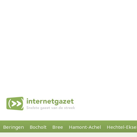
Beringen
Bocholt
Bree
Hamont-Achel
Hechtel-Ekse