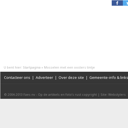
U bent hier:
Startpagina
»
Mosselen met een oosters tintje
Contacteer ons
|
Adverteer
|
Over deze site
|
Gemeente-info & link
© 2004-2013
Faes nv
-
Op de artikels en foto’s rust copyright
|
Site: Webstylers