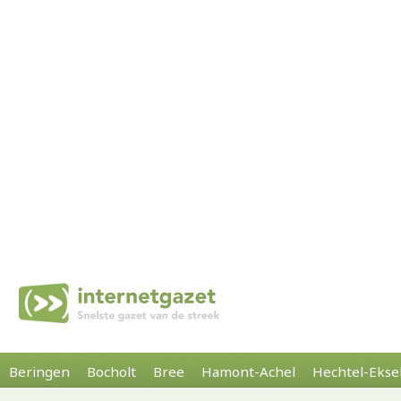
Beringen
Bocholt
Bree
Hamont-Achel
Hechtel-Ekse