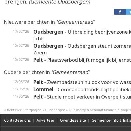
brengen.
(Gemeente Oudsbergen)
Nieuwere berichten in
'Gemeenteraad'
Oudsbergen
- Uitbreiding bedrijvenzone k
17/07/'26
licht
Oudsbergen
- Oudsbergen steunt zomer
15/07/'26
Zoem
Pelt
- Plaatsverbod blijft mogelijk bij erns
15/07/'26
Oudere berichten in
'Gemeenteraad'
Pelt
- Zwembadsteun nu ook voor volwass
12/06/'26
Lommel
- Coronanoodfonds blijft politiek
11/06/'26
Pelt
- Studie moet verkeer in Overpelt stu
11/06/'26
U bent hier:
Startpagina
»
Oudsbergen
»
Oudsbergen behoudt financiële slagkr
Contacteer ons
|
Adverteer
|
Over deze site
|
Gemeente-info & link