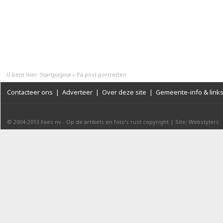
U bent hier:
Startpagina
»
Pa post portretten
Contacteer ons
|
Adverteer
|
Over deze site
|
Gemeente-info & link
© 2004-2013
Faes nv
-
Op de artikels en foto’s rust copyright
|
Site: Webstylers