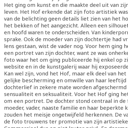
Het ging om kunst en die maakte deel uit van zijn
leven. Het Hof erkende dat zijn foto artistiek was
van de belichting geen details liet zien van het 
het bekken of het aangezicht. Alleen een silhou
en hoofd waren te onderscheiden. Van kinderpo
sprake. Ook de moeder van zijn dochtertje had vr
lens gestaan, wist de vader nog. Voor hem ging h
een portret van zijn dochter, want ze was onher
foto waar het om ging publiceerde hij enkel op z
website en in de kunstgalerij waar hij exposeerde
Kan wel zijn, vond het Hof, maar elk deel van het
gelijke bescherming en omwille van haar leeftij
dochterlief in zekere mate worden afgeschermd 
sensualiteit en seksualiteit. Voor het Hof ging h
om een portret. De dochter stond centraal in de 
moeder, vader, naaste familie en haar beperkte 
zouden het meisje ongetwijfeld herkennen. De v
de foto trouwens ter promotie van zijn artistieke