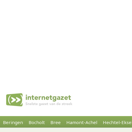
Beringen
Bocholt
Bree
Hamont-Achel
Hechtel-Ekse