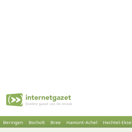
Beringen
Bocholt
Bree
Hamont-Achel
Hechtel-Ekse