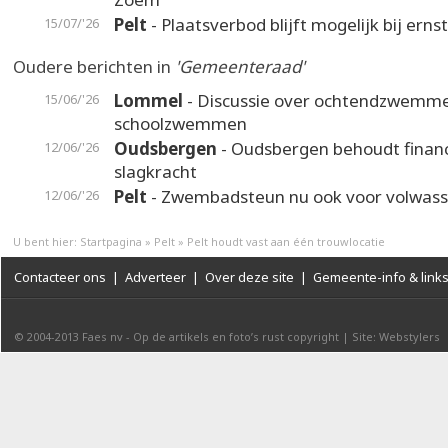
Pelt
- Plaatsverbod blijft mogelijk bij erns
15/07/'26
Oudere berichten in
'Gemeenteraad'
Lommel
- Discussie over ochtendzwemm
15/06/'26
schoolzwemmen
Oudsbergen
- Oudsbergen behoudt financ
12/06/'26
slagkracht
Pelt
- Zwembadsteun nu ook voor volwass
12/06/'26
U bent hier:
Startpagina
»
Pelt
»
Pelt houdt vast aan één trouwlocatie
Contacteer ons
|
Adverteer
|
Over deze site
|
Gemeente-info & link
© 2004-2013
Faes nv
-
Op de artikels en foto’s rust copyright
|
Site: Webstylers