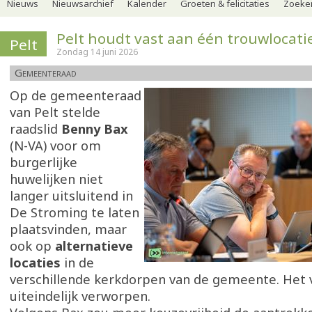
Nieuws
Nieuwsarchief
Kalender
Groeten & felicitaties
Zoeker
Pelt houdt vast aan één trouwlocati
Pelt
Zondag 14 juni 2026
Gemeenteraad
Op de gemeenteraad
van Pelt stelde
raadslid
Benny Bax
(N-VA) voor om
burgerlijke
huwelijken niet
langer uitsluitend in
De Stroming te laten
plaatsvinden, maar
ook op
alternatieve
locaties
in de
verschillende kerkdorpen van de gemeente. Het 
uiteindelijk verworpen.