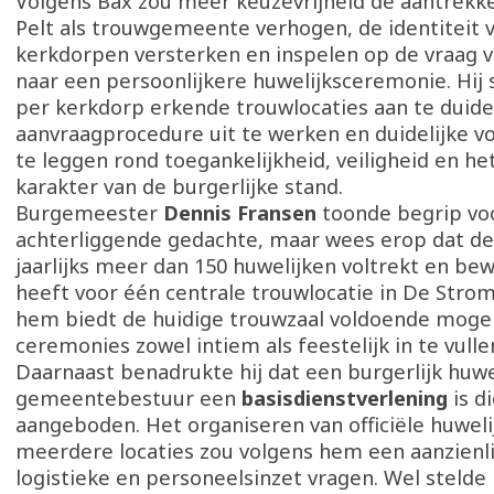
Volgens Bax zou meer keuzevrijheid de aantrekke
Pelt als trouwgemeente verhogen, de identiteit 
kerkdorpen versterken en inspelen op de vraag 
naar een persoonlijkere huwelijksceremonie. Hij
per kerkdorp erkende trouwlocaties aan te duide
aanvraagprocedure uit te werken en duidelijke v
te leggen rond toegankelijkheid, veiligheid en h
karakter van de burgerlijke stand.
Burgemeester
Dennis Fransen
toonde begrip vo
achterliggende gedachte, maar wees erop dat 
jaarlijks meer dan 150 huwelijken voltrekt en be
heeft voor één centrale trouwlocatie in De Strom
hem biedt de huidige trouwzaal voldoende moge
ceremonies zowel intiem als feestelijk in te vulle
Daarnaast benadrukte hij dat een burgerlijk huwe
gemeentebestuur een
basisdienstverlening
is d
aangeboden. Het organiseren van officiële huwel
meerdere locaties zou volgens hem een aanzienli
logistieke en personeelsinzet vragen. Wel stelde 