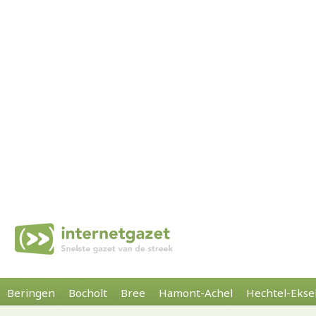
Beringen
Bocholt
Bree
Hamont-Achel
Hechtel-Ekse