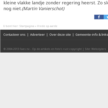
kleine vlakke landje zonder regering heerst. Zo sl
nog niet.
(Martin Vanierschot)
U bent hier:
Startpagina
»
Vrede op aarde
Contacteer ons
|
Adverteer
|
Over deze site
|
Gemeente-info & link
© 2004-2013
Faes nv
-
Op de artikels en foto’s rust copyright
|
Site: Webstylers