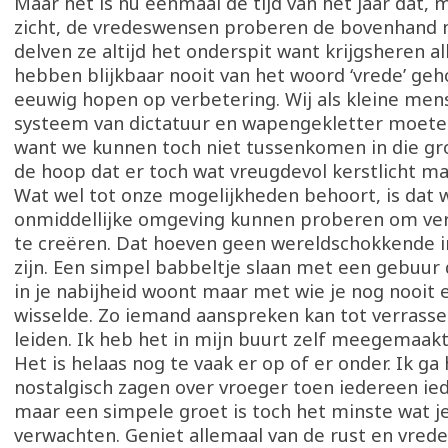
Maar het is nu eenmaal de tijd van het jaar dat, 
zicht, de vredeswensen proberen de bovenhand 
delven ze altijd het onderspit want krijgsheren a
hebben blijkbaar nooit van het woord ‘vrede’ geho
eeuwig hopen op verbetering. Wij als kleine mens
systeem van dictatuur en wapengekletter moete
want we kunnen toch niet tussenkomen in die gro
de hoop dat er toch wat vreugdevol kerstlicht ma
Wat wel tot onze mogelijkheden behoort, is dat 
onmiddellijke omgeving kunnen proberen om ve
te creëren. Dat hoeven geen wereldschokkende in
zijn. Een simpel babbeltje slaan met een gebuur d
in je nabijheid woont maar met wie je nog nooit
wisselde. Zo iemand aanspreken kan tot verrasse
leiden. Ik heb het in mijn buurt zelf meegemaakt
Het is helaas nog te vaak er op of er onder. Ik ga 
nostalgisch zagen over vroeger toen iedereen ie
maar een simpele groet is toch het minste wat 
verwachten. Geniet allemaal van de rust en vrede 