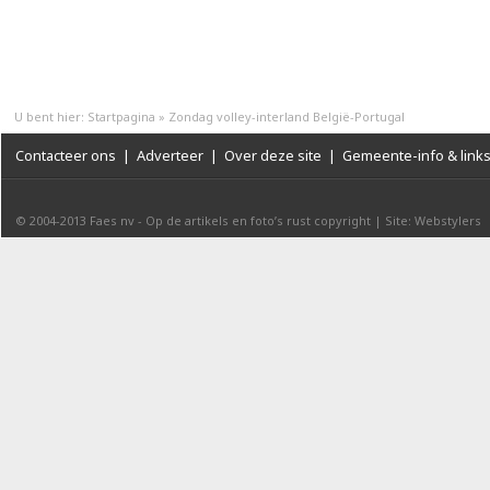
U bent hier:
Startpagina
»
Zondag volley-interland België-Portugal
Contacteer ons
|
Adverteer
|
Over deze site
|
Gemeente-info & link
© 2004-2013
Faes nv
-
Op de artikels en foto’s rust copyright
|
Site: Webstylers