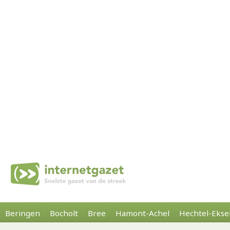
Beringen
Bocholt
Bree
Hamont-Achel
Hechtel-Ekse