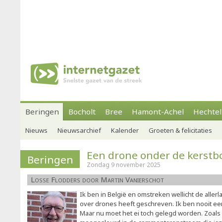
Beringen
Bocholt
Bree
Hamont-Achel
Hechtel
Nieuws
Nieuwsarchief
Kalender
Groeten & felicitaties
Een drone onder de kerst
Beringen
Zondag 9 november 2025
Losse Flodders door Martin Vanierschot
Ik ben in België en omstreken wellicht de allerl
over drones heeft geschreven. Ik ben nooit ee
Maar nu moet het ei toch gelegd worden. Zoals