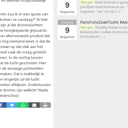
 en alleman onophoudelijk
Morgen
Raak Koersel organis
9
jaarlijkse reuze barbecue op: 
augustus - Van 12u tot (…)
Augustus
ren zou ik er een quote van
ar komen ze vandaag?” Ik heb
FietsFotoZoekTocht RA
Zondag
 zijn al die dronevluchten
Morgen
Gezellig fietsen in en
9
ie hoogbejaarde grijsaards
Antwoorden zoeken en mooie p
un allernieuwste product dat
Formulieren (…)
Augustus
u nog niemand weet, is dat de
staan op dat vlak aan het
heel vaak de vraag gesteld :
enen. In de oorlog tussen
t de lucht geschoten. Hier
r de eeuwige jachtvelden
 maken. Dat is makkelijk te
vingertje zal de lucht
oeten afblijven. Ondertussen
e drones zijn wellicht “Made
anierschot)