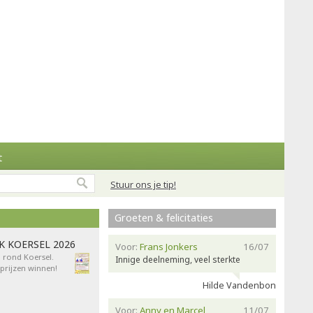
t
Stuur ons je tip!
Groeten & felicitaties
AK KOERSEL 2026
Voor:
Frans Jonkers
16/07
n rond Koersel.
Innige deelneming, veel sterkte
rijzen winnen!
Hilde Vandenbon
Voor:
Anny en Marcel
11/07