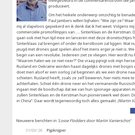
meegesleurd in de commentarenstroom die jan
produceert.
Om het heikele onderwerp omzichtig te benade
Paul Jambers willen bijhalen: ”Wie zijn ze? Wa
mij al slapeloos gepiekerd en ik denk dat ik het weet. Volgens mij
commerciële promofilmpjes van …. Sinterklaas en de Kerstman. D
gaan ook met hun tijd mee en lanceren met deze dronetochtjes h
Sinterklaas zal brengen of onder de kerstboom zal liggen. Wat n
jeugd met drones gaat spelen alsof het mens erger je niet is. We 
begin van een revolutie. Iedereen ziet ze vliegen. Hier wordt nu 
“Waarom halen we ze niet neer?” Die vraag pijnigt ook mijn hers
Rusland en Oekraïne worden haast dagelijks drones met bosjes ui
doet men alsof er een oorlog zal beginnen als we een drone naa
schieten. Rusland heeft, zoals ze zelf beweren, hier niets mee te
achterhalen. Schiet één drone neer en het vermanende Russische 
ingaan met de boodschap dat we van hun spionage-apparaten m
zullen Sinterklaas en de Kerstman hun pionierswerk wel doen. Di
in China”. Daar wordt tegenwoordig toch alles gemaakt.
(Martin V
Nieuwere berichten in
'Losse Flodders door Martin Vanierschot'
31/03/'26
Pijpknijper