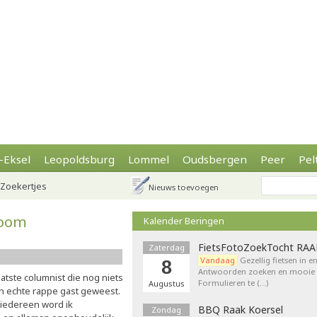
-Eksel
Leopoldsburg
Lommel
Oudsbergen
Peer
Pel
Zoekertjes
Nieuws toevoegen
boom
Kalender Beringen
FietsFotoZoekTocht RA
Zaterdag
Vandaag
Gezellig fietsen in e
8
Antwoorden zoeken en mooie p
aatste columnist die nog niets
Formulieren te (…)
Augustus
n echte rappe gast geweest.
 iedereen word ik
BBQ Raak Koersel
Zondag