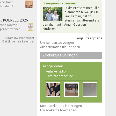
eert haar
Steegmans - Saenen
- Zondag 9
Dikke Proficiat met jullie
diamanten huwelijk, 60
jaar samen, net zo
AK KOERSEL 2026
sterk en schitterend als
een diamant !! Anja - Geert en
 rond Koersel.
kinderen.
rijzen winnen!
Plaats uw evenement
Anja Steegmans
Bekijk de hele kalender
Uw wensen toevoegen
Alle felicitaties uit Beringen
Zoekertjes Beringen
Aangeboden
Antieke radio
Tafelzaagmachine
Meer zoekertjes in Beringen
Uw zoekertje toevoegen