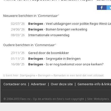
Nieuwere berichten in
'Commentaar'
02/07/'26
Beringen
- Veel uitdagingen voor politie Regio West-L
24/06/'26
Beringen
- Bomen brengen verkoeling
08/03/'26
Internationale vrouwendag
Oudere berichten in
'Commentaar'
27/11/'25
Gered door de boomkikker
01/11/'25
Beringen
- Segregatie in Beringen
16/08/'25
Beringen
- Is er nog toekomst voor onze kerken?
U bent hier:
Startpagina
»
Beringen
»
Ramadan in een land dat niet stilstaat
Contacteer ons
|
Adverteer
|
Over deze site
|
Gemeente-info & link
© 2004-2013
Faes nv
-
Op de artikels en foto’s rust copyright
|
Site: Webstylers