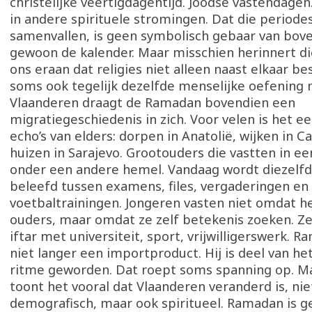
christelijke veertigdagentijd. Joodse vastendagen
in andere spirituele stromingen. Dat die periodes
samenvallen, is geen symbolisch gebaar van bove
gewoon de kalender. Maar misschien herinnert d
ons eraan dat religies niet alleen naast elkaar b
soms ook tegelijk dezelfde menselijke oefening 
Vlaanderen draagt de Ramadan bovendien een
migratiegeschiedenis in zich. Voor velen is het 
echo’s van elders: dorpen in Anatolië, wijken in C
huizen in Sarajevo. Grootouders die vastten in ee
onder een andere hemel. Vandaag wordt diezelf
beleefd tussen examens, files, vergaderingen en
voetbaltrainingen. Jongeren vasten niet omdat h
ouders, maar omdat ze zelf betekenis zoeken. Z
iftar met universiteit, sport, vrijwilligerswerk. R
niet langer een importproduct. Hij is deel van he
ritme geworden. Dat roept soms spanning op. M
toont het vooral dat Vlaanderen veranderd is, nie
demografisch, maar ook spiritueel. Ramadan is g