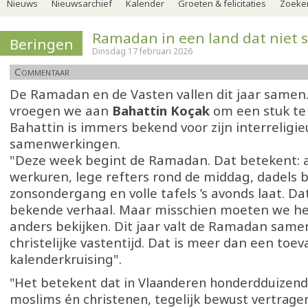
Nieuws
Nieuwsarchief
Kalender
Groeten & felicitaties
Zoeker
Ramadan in een land dat niet s
Beringen
Dinsdag 17 februari 2026
Commentaar
De Ramadan en de Vasten vallen dit jaar same
vroegen we aan
Bahattin Koçak
om een stuk te 
Bahattin is immers bekend voor zijn interreligie
samenwerkingen.
"Deze week begint de Ramadan. Dat betekent:
werkuren, lege refters rond de middag, dadels b
zonsondergang en volle tafels ’s avonds laat. Dat
bekende verhaal. Maar misschien moeten we het
anders bekijken. Dit jaar valt de Ramadan sam
christelijke vastentijd. Dat is meer dan een toeva
kalenderkruising".
"Het betekent dat in Vlaanderen honderdduizen
moslims én christenen, tegelijk bewust vertragen