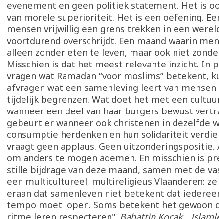
evenement en geen politiek statement. Het is o
van morele superioriteit. Het is een oefening. E
mensen vrijwillig een grens trekken in een werel
voortdurend overschrijdt. Een maand waarin men
alleen zonder eten te leven, maar ook niet zond
Misschien is dat het meest relevante inzicht. In p
vragen wat Ramadan “voor moslims” betekent, k
afvragen wat een samenleving leert van mensen d
tijdelijk begrenzen. Wat doet het met een cultuu
wanneer een deel van haar burgers bewust vertr
gebeurt er wanneer ook christenen in dezelfde 
consumptie herdenken en hun solidariteit verd
vraagt geen applaus. Geen uitzonderingspositie. 
om anders te mogen ademen. En misschien is pre
stille bijdrage van deze maand, samen met de vas
een multicultureel, multireligieus Vlaanderen: ze
eraan dat samenleven niet betekent dat iederee
tempo moet lopen. Soms betekent het gewoon d
ritme leren respecteren".
Bahattin Koçak Islaml