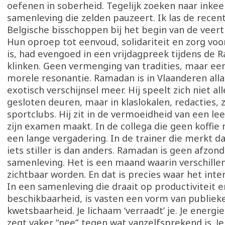
oefenen in soberheid. Tegelijk zoeken naar inkee
samenleving die zelden pauzeert. Ik las de recent
Belgische bisschoppen bij het begin van de veert
Hun oproep tot eenvoud, solidariteit en zorg vo
is, had evengoed in een vrijdagpreek tijdens de
klinken. Geen vermenging van tradities, maar e
morele resonantie. Ramadan is in Vlaanderen all
exotisch verschijnsel meer. Hij speelt zich niet al
gesloten deuren, maar in klaslokalen, redacties, 
sportclubs. Hij zit in de vermoeidheid van een lee
zijn examen maakt. In de collega die geen koffie
een lange vergadering. In de trainer die merkt d
iets stiller is dan anders. Ramadan is geen afzon
samenleving. Het is een maand waarin verschille
zichtbaar worden. En dat is precies waar het inte
In een samenleving die draait op productiviteit e
beschikbaarheid, is vasten een vorm van publiek
kwetsbaarheid. Je lichaam ‘verraadt’ je. Je energi
zegt vaker “nee” tegen wat vanzelfsprekend is. Je