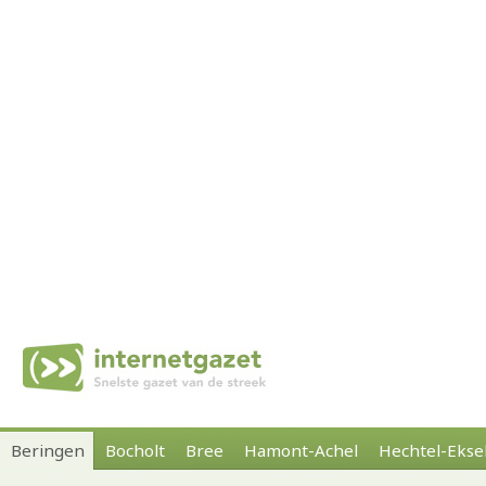
Beringen
Bocholt
Bree
Hamont-Achel
Hechtel-Ekse