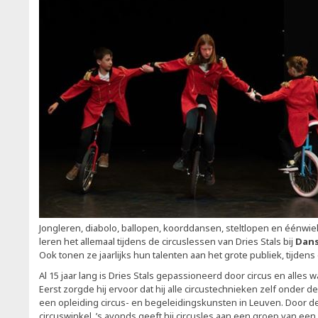
Jongleren, diabolo, ballopen, koorddansen, steltlopen en éénwi
leren het allemaal tijdens de circuslessen van Dries Stals bij
Dans
Ook tonen ze jaarlijks hun talenten aan het grote publiek, tijde
Al 15 jaar lang is Dries Stals gepassioneerd door circus en alles
Eerst zorgde hij ervoor dat hij alle circustechnieken zelf onder d
een opleiding circus- en begeleidingskunsten in Leuven. Door de
circuswinkel, ’s avonds geeft hij circusles aan een groep van een