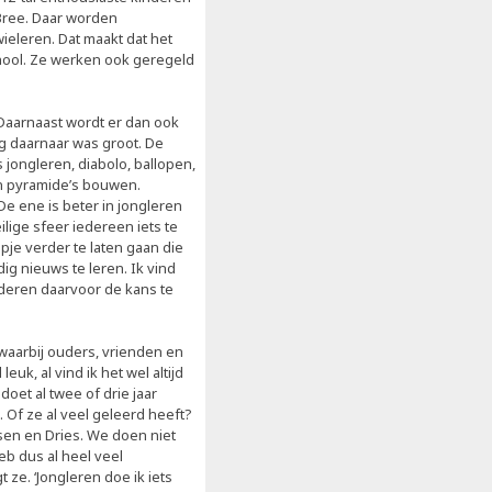
 Bree. Daar worden
ieleren. Dat maakt dat het
chool. Ze werken ook geregeld
 Daarnaast wordt er dan ook
g daarnaar was groot. De
 jongleren, diabolo, ballopen,
en pyramide’s bouwen.
‘De ene is beter in jongleren
ilige sfeer iedereen iets te
je verder te laten gaan die
ig nieuws te leren. Ik vind
nderen daarvoor de kans te
waarbij ouders, vrienden en
uk, al vind ik het wel altijd
doet al twee of drie jaar
 Of ze al veel geleerd heeft?
essen en Dries. We doen niet
eb dus al heel veel
t ze. ‘Jongleren doe ik iets