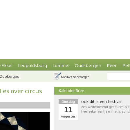
-Eksel
Leopoldsburg
Lommel
Oudsbergen
Peer
Pel
Zoekertjes
Nieuws toevoegen
les over circus
Kalender Bree
ook dit is een festival
Dinsdag
een wederkerend gebeuren is een 
11
heel zeker eentje en het is zond
Augustus