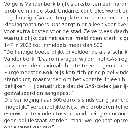
Volgens Vandenberk blijft sluikstorten een hard
probleem in de stad. Ondanks controles wordt e
regelmatig afval achtergelaten, onder meer aan 
kledingcontainers. Dat zorgt niet alleen voor ove
voor extra kosten voor de stad. Ze verwees daarbi
waaruit blijkt dat het aantal meldingen sterk is 
147 in 2023 tot inmiddels meer dan 500.
“De huidige boete blijkt onvoldoende als afschrik
Vandenberk. “Daarom vragen wij om het GAS-reg
passen en de maximale boete te verhogen naar 5
Burgemeester
Bob Nijs
kon zich principieel vind
standpunt, maar vroeg om het voorstel in een br
bekijken. Hij benadrukte dat de GAS-codex jaarlij
geëvalueerd en aangepast.“
Die verhoging naar 500 euro is sinds vorig jaar tr
mogelijk,” verduidelijkte Nijs. “We proberen telk
evenwicht te vinden tussen handhaving en nuance
geen politiestaat worden, maar wel gepast optr
ongewenst gedrag.”