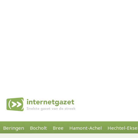
Beringen
Bocholt
Bree
Hamont-Achel
Hechtel-Ekse