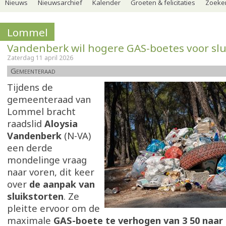
Nieuws
Nieuwsarchief
Kalender
Groeten & felicitaties
Zoeker
Lommel
Vandenberk wil hogere GAS-boetes voor slu
Zaterdag 11 april 2026
Gemeenteraad
Tijdens de
gemeenteraad van
Lommel bracht
raadslid
Aloysia
Vandenberk
(N-VA)
een derde
mondelinge vraag
naar voren, dit keer
over
de aanpak van
sluikstorten
. Ze
pleitte ervoor om de
maximale
GAS-boete te verhogen van 3 50 naar 