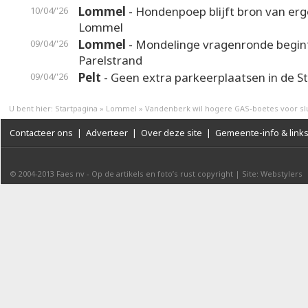
Lommel
- Hondenpoep blijft bron van erge
10/04/'26
Lommel
Lommel
- Mondelinge vragenronde begint
09/04/'26
Parelstrand
Pelt
- Geen extra parkeerplaatsen in de S
09/04/'26
U bent hier:
Startpagina
»
Lommel
»
Vandenberk wil hogere GAS-boetes voor sl
Contacteer ons
|
Adverteer
|
Over deze site
|
Gemeente-info & link
© 2004-2013
Faes nv
-
Op de artikels en foto’s rust copyright
|
Site: Webstylers