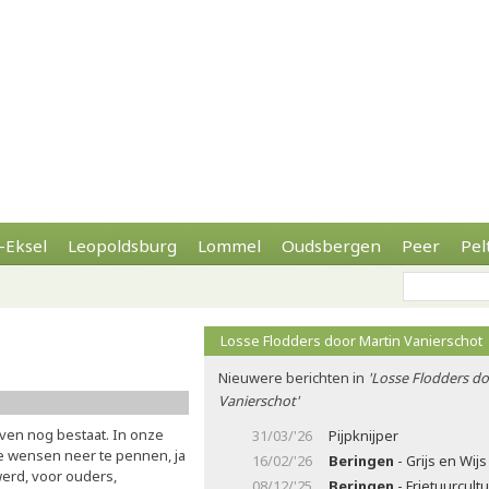
-Eksel
Leopoldsburg
Lommel
Oudsbergen
Peer
Pel
Losse Flodders door Martin Vanierschot
Nieuwere berichten in
'Losse Flodders d
Vanierschot'
even nog bestaat. In onze
31/03/'26
Pijpknijper
te wensen neer te pennen, ja
16/02/'26
Beringen
- Grijs en Wijs
werd, voor ouders,
08/12/'25
Beringen
- Frietuurcult