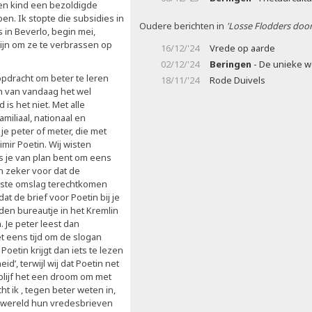
en kind een bezoldigde
apen. Ik stopte die subsidies in
Oudere berichten in
'Losse Flodders door
 in Beverlo, begin mei,
jn om ze te verbrassen op
16/12/'24
Vrede op aarde
02/12/'24
Beringen
- De unieke 
opdracht om beter te leren
18/11/'24
Rode Duivels
n van vandaag het wel
s het niet. Met alle
iliaal, nationaal en
je peter of meter, die met
imir Poetin. Wij wisten
s je van plan bent om eens
n zeker voor dat de
iste omslag terechtkomen
t de brief voor Poetin bij je
den bureautje in het Kremlin
 Je peter leest dan
et eens tijd om de slogan
Poetin krijgt dan iets te lezen
d’, terwijl wij dat Poetin net
 blijf het een droom om met
t ik , tegen beter weten in,
de wereld hun vredesbrieven