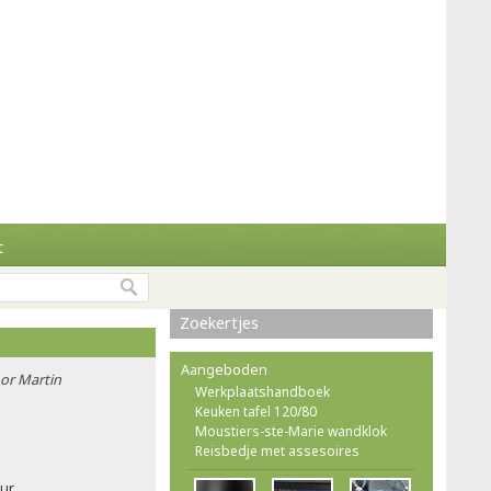
t
Zoekertjes
Aangeboden
oor Martin
Werkplaatshandboek
Keuken tafel 120/80
Moustiers-ste-Marie wandklok
Reisbedje met assesoires
uur