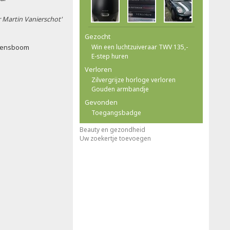
 Martin Vanierschot'
Gezocht
wensboom
Win een luchtzuiveraar TWV 135,-
E-step huren
Verloren
Zilvergrijze horloge verloren
Gouden armbandje
Gevonden
Toegangsbadge
Beauty en gezondheid
Uw zoekertje toevoegen