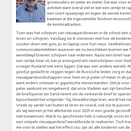
grootouders en peter en meter. Dat was voor e
activiteit want overal viel er wel een centje te r
een soort spaarpotje en tegen de eerste kermis
kwamen al die ingezamelde fondsen tevoorschi
de kermisattracties.
Toen was het schrijven van nieuwjaarsbrieven in de school een 
lezen en schrijven. Vandaag zie ik visioenen met hoe de kindere
zouden doen met gsm, pc en laptop voor hun neus. Veelbelovend i
communicatiemiddelen waarover we nu beschikken kunnen we fam
wereldwijd brieven schrijven naar iedereen. Naast een brief naar 
een centje klaar zit, kan je evengoed iets neerschrijven voor Vlad
vroeger Rusland niet eens liggen. Dat was een andere wereld. Al
goed je gedacht te zeggen tegen de Russische leider, zorg er da
nieuwjaarsboodschappen voor hem en je peter of meter in de ju
want anders ontstaan er gigantische misverstanden. Stel je voor da
peter aankomt en omgekeerd, dat onze Vladimir aan zijn beschei
de briefopener ter hand neemt om de verkeerde brief te openen.
bijvoorbeeld het volgende: “Gij, bloeddorstige tiran, wordt het ni
‘vrede op aarde’ van buiten te leren en vooral, ook toe te passen. 
als ‘wij wensen je het allerbeste voor 2025 in een goede gezondhei
niet toewensen. Wat ik nu geschreven heb is natuurlijk onzin en
een simpele nieuwjaarsbrief wereldvrede te realiseren. Toch trach
me voor te stellen wat het effect zou zijn als alle kinderen van 