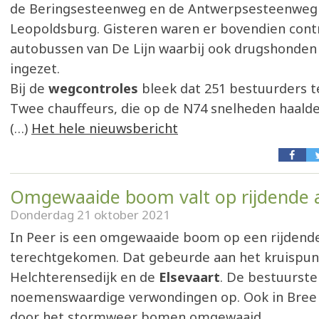
de Beringsesteenweg en de Antwerpsesteenweg 
Leopoldsburg. Gisteren waren er bovendien cont
autobussen van De Lijn waarbij ook drugshonde
ingezet.
Bij de
wegcontroles
bleek dat 251 bestuurders t
Twee chauffeurs, die op de N74 snelheden haalde
(…)
Het hele nieuwsbericht
Omgewaaide boom valt op rijdende 
Donderdag 21 oktober 2021
In Peer is een omgewaaide boom op een rijdend
terechtgekomen. Dat gebeurde aan het kruispun
H
elchterensedijk en de
Elsevaart
. De bestuurste
noemenswaardige verwondingen op. Ook in Bree e
door het stormweer bomen omgewaaid.