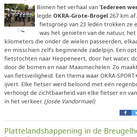
Binnen het verhaal van
‘Iedereen we
legde
OKRA-Grote-Brogel
267 km af
fietsgroep van 23 leden trokken ze 
was het genieten van de natuur, het 
kilometers die onder de wielen passeerden, elka
en misschien zelfs beginnende zadelpijn. Een op
fietstochten naar Heppeneert, door het water, do
door de bomen en naar Maasmechelen. Zo maak
van fietsveiligheid. Een thema waar OKRA-SPORT+
ijvert. Elke fietser werd beloond met een regenb
verhoogt de zichtbaarheid van elke fietser en va
in het verkeer.
(Josée Vandormael)
Plattelandshappening in de Breugel