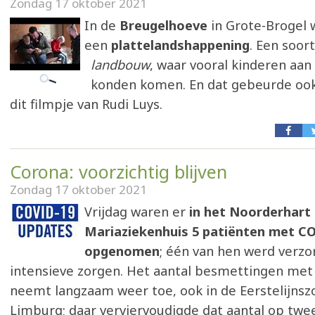
Zondag 17 oktober 2021
In de
Breugelhoeve
in Grote-Brogel 
een
plattelandshappening
. Een soor
landbouw
, waar vooral kinderen aan
konden komen. En dat gebeurde ook, 
dit filmpje van Rudi Luys.
Corona: voorzichtig blijven
Zondag 17 oktober 2021
Vrijdag waren er
in het Noorderhart
Mariaziekenhuis 5 patiënten met C
opgenomen
; één van hen werd verzo
intensieve zorgen. Het aantal besmettingen met
neemt langzaam weer toe, ook in de Eerstelijns
Limburg; daar verviervoudigde dat aantal op twee