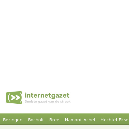
Beringen
Bocholt
Bree
Hamont-Achel
Hechtel-Ekse