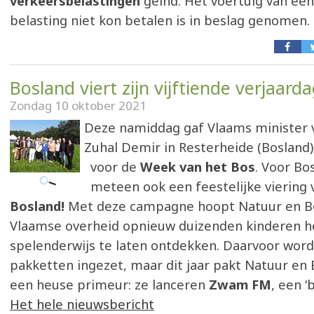
verkeersbelastingen
geïnd. Het voertuig van ee
belasting niet kon betalen is in beslag genomen.
Bosland viert zijn vijftiende verjaard
Zondag 10 oktober 2021
Deze namiddag gaf Vlaams minister 
Zuhal Demir in Resterheide (Bosland)
voor de
Week van het Bos
. Voor Bo
meteen ook een feestelijke viering
Bosland!
Met deze campagne hoopt Natuur en B
Vlaamse overheid opnieuw duizenden kinderen h
spelenderwijs te laten ontdekken. Daarvoor wor
pakketten ingezet, maar dit jaar pakt Natuur en 
een heuse primeur: ze lanceren
Zwam FM
, een ‘
Het hele nieuwsbericht