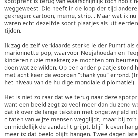
spotprent is terug van waarschijnlijk toch nooit 
weggeweest. Die heeft in de loop der tijd ander
gekregen: cartoon, meme, strip… Maar wat ik nu 
waren echt dezelfde soort plaatjes als uit eerde
tijden.
Ik zag de zelf verklaarde sterke leider Pumrt als
marionnette pop, waarvoor Neejahoedan en Teopi
kinderen ruzie maakten; ze mochten om beurten
doen wat ze wilden. Op een ander plaatje stond h
met acht keer de woorden “thank you” errond. (In
het niveau van de huidige mondiale diplomatie!)
Het is niet zo raar dat we terug naar deze spotpr
want een beeld zegt zo veel meer dan duizend w
dat ik over de lange teksten met ongetwijfeld int
citaten van wijze mensen wegglijdt, maar bij zo’n
onmiddellijk de aandacht grijpt, blijf ik even han
meer is: dat beeld blijft hangen. Twee dagen later