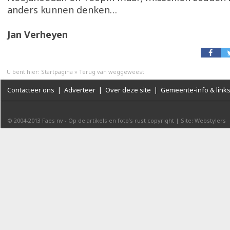
anders kunnen denken…
Jan Verheyen
U bent hier:
Startpagina
»
Terug van weggeweest
Contacteer ons
|
Adverteer
|
Over deze site
|
Gemeente-info & link
© 2004-2013
Faes nv
-
Op de artikels en foto’s rust copyright
|
Site: Webstylers