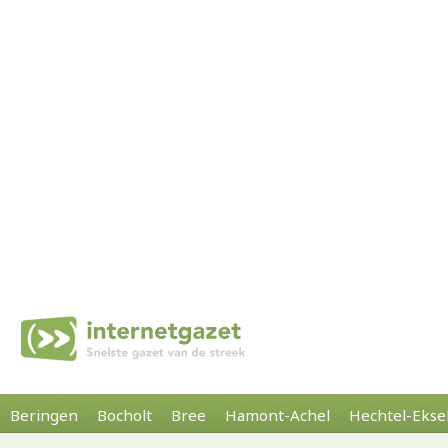
Beringen
Bocholt
Bree
Hamont-Achel
Hechtel-Ekse