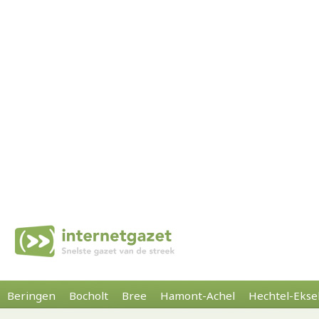
Beringen
Bocholt
Bree
Hamont-Achel
Hechtel-Ekse