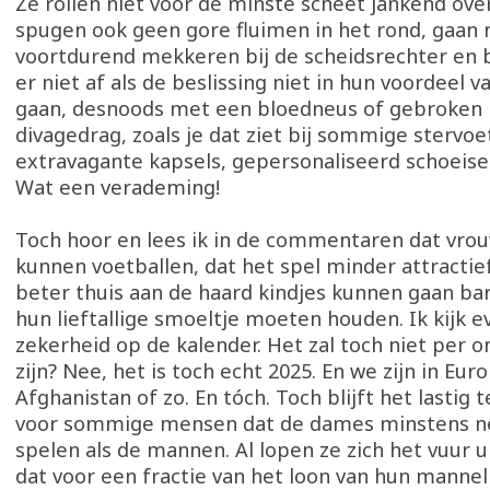
Ze rollen niet voor de minste scheet jankend over
spugen ook geen gore fluimen in het rond, gaan 
voortdurend mekkeren bij de scheidsrechter en b
er niet af als de beslissing niet in hun voordeel va
gaan, desnoods met een bloedneus of gebroken
divagedrag, zoals je dat ziet bij sommige stervoe
extravagante kapsels, gepersonaliseerd schoeis
Wat een verademing!
Toch hoor en lees ik in de commentaren dat vro
kunnen voetballen, dat het spel minder attractief
beter thuis aan de haard kindjes kunnen gaan ba
hun lieftallige smoeltje moeten houden. Ik kijk e
zekerheid op de kalender. Het zal toch niet per 
zijn? Nee, het is toch echt 2025. En we zijn in Euro
Afghanistan of zo. En tóch. Toch blijft het lastig
voor sommige mensen dat de dames minstens n
spelen als de mannen. Al lopen ze zich het vuur ui
dat voor een fractie van het loon van hun mannelij