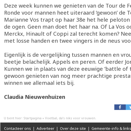
Deze week kunnen we genieten van de Tour de 
Ronde voor mannen heet uiteraard ‘gewoon’ de To
Marianne Vos trapt op haar 38e het hele peloton
de ogen. Geen man doet het haar na. Of La Vos ooi
Merckx, Hinault of Coppi zal terecht komen? Nee. 
met losse handen en twee vingers in de neus voor
Eigenlijk is de vergelijking tussen mannen en vr
beetje belachelijk. Appels en peren. Of eerder Jon
Kunnen we in plaats van deze eeuwige ‘battle of t
gewoon genieten van nog meer prachtige presta
winnen we allemaal iets bij.
Claudia Nieuwenhuizen
U bent hier:
Startpagina
»
Voetbal, da’s niks voor vrouwen.
Contacteer ons
|
Adverteer
|
Over deze site
|
Gemeente-info & link