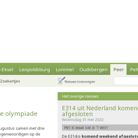
-Eksel
Leopoldsburg
Lommel
Oudsbergen
Peer
Pel
Zoekertjes
Nieuws toevoegen
Het overige nieuws
E314 uit Nederland kome
le olympiade
afgesloten
Woensdag 31 mei 2023
Het is maar dat je 't weet
augustus samen met drie
rtegenwoordigen op de
De E314 is
komend weekend afgesloten 