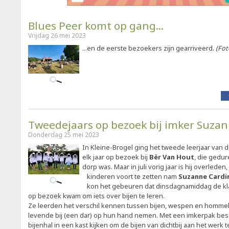
Blues Peer komt op gang...
Vrijdag 26 mei 2023
...en de eerste bezoekers zijn gearriveerd.
(Fot
Tweedejaars op bezoek bij imker Suza
Donderdag 25 mei 2023
In Kleine-Brogel ging het tweede leerjaar van 
elk jaar op bezoek bij
Bèr Van Hout
, die gedur
dorp was. Maar in juli vorig jaar is hij overlede
kinderen voort te zetten nam
Suzanne Cardi
kon het gebeuren dat dinsdagnamiddag de klas 
op bezoek kwam om iets over bijen te leren.
Ze leerden het verschil kennen tussen bijen, wespen en homme
levende bij (een dar) op hun hand nemen. Met een imkerpak be
bijenhal in een kast kijken om de bijen van dichtbij aan het werk