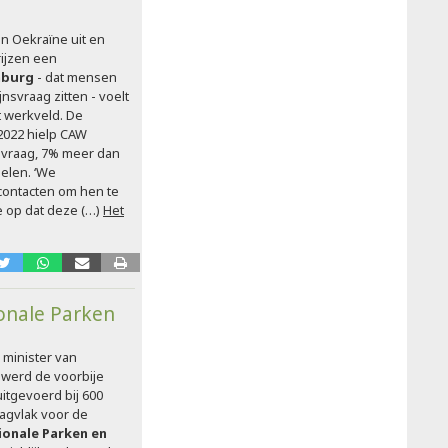
in Oekraïne uit en
ijzen een
mburg
- dat mensen
nsvraag zitten - voelt
t werkveld. De
 2022 hielp CAW
svraag, 7% meer dan
ielen. ‘We
 contacten om hen te
e op dat deze (…)
Het
onale Parken
 minister van
werd de voorbije
itgevoerd bij 600
agvlak voor de
ionale Parken en