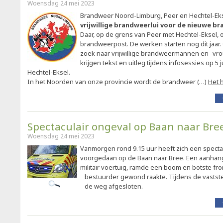
Woensdag 24 mei 2023
Brandweer Noord-Limburg, Peer en Hechtel-Eks
vrijwillige brandweerlui voor de nieuwe b
Daar, op de grens van Peer met Hechtel-Eksel,
brandweerpost. De werken starten nog dit jaar.
zoek naar vrijwillige brandweermannen en -v
krijgen tekst en uitleg tijdens infosessies op 5 j
Hechtel-Eksel.
In het Noorden van onze provincie wordt de brandweer (…)
Het 
Spectaculair ongeval op Baan naar Bre
Woensdag 24 mei 2023
Vanmorgen rond 9.15 uur heeft zich een specta
voorgedaan op de Baan naar Bree. Een aanhan
militair voertuig, ramde een boom en botste fr
bestuurder gewond raakte. Tijdens de vastste
de weg afgesloten.