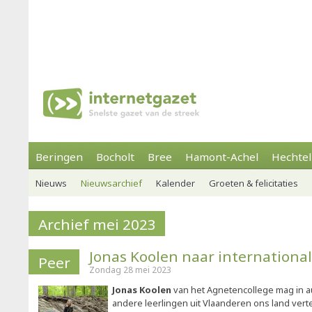
Beringen
Bocholt
Bree
Hamont-Achel
Hechtel
Nieuws
Nieuwsarchief
Kalender
Groeten & felicitaties
Archief mei 2023
Jonas Koolen naar internationa
Peer
Zondag 28 mei 2023
Jonas Koolen
van het Agnetencollege mag in 
andere leerlingen uit Vlaanderen ons land ve