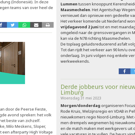
ndung (Indonesië). In deze
Lummen
tussen knooppunt Kerensheide
tegen teams van over heel de
Maasmechelen
. Het Agentschap Wegen
vernieuwt dan opnieuw een gedeelte va
Het verkeer komende uit Nederland wor
vrijdagavond 2 juni
tot en met maandag
omgeleid naar de grensovergangen in M
kan via de N78 richting Maasmechelen.
De toplaag geluidsreducerend asfalt vol
Tot dan rijdt het verkeer aan 90 km/u ov
onderlaag. In juni volgen nog enkele ver
werkweekends.
Derde jobbeurs voor nieu
Limburg
Woensdag 31 mei 2023
Morgen/donderdag
organiseren Focus 
an door de Peerse Fieste,
Rode Kruis, Welzijnsregio en VDAB in Pe
gde avond spreken: het volk
nieuwkomers regio Noord-Limburg. Met 
et beste van zichzelf.
men drempels wegnemen bij nieuwkomers
ke, Milo Meskens, Sloper,
en de match maken met werkgevers uit d
 een afterparty High Voltage
vele vacatures in te vullen. De beurs vind