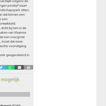
ruit blijkt volgens de
ngen positief staan
andschapspark zitten.
ijn dat binnen een
ts een
ontwikkeld.
dicht bij hen in de
 maken van Vlaamse
mdat een overgrote
inziet dat meer
ische vooruitgang
Demir geagendeerd in
 mogelijk
chappij
(POM)