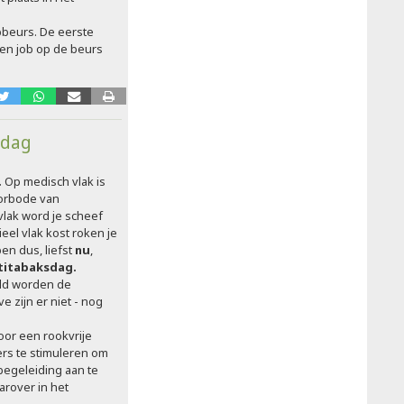
bbeurs. De eerste
en job op de beurs
kdag
.
Op medisch vlak is
oorbode van
vlak word je scheef
eel vlak kost roken je
ppen dus, liefst
nu
,
titabaksdag.
eld worden de
e zijn er niet - nog
oor een rookvrije
rs te stimuleren om
begeleiding aan te
arover in het