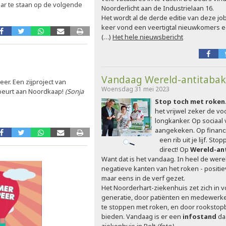
aar te staan op de volgende
Noorderlicht aan de Industrielaan 16.
Het wordt al de derde editie van deze jo
keer vond een veertigtal nieuwkomers e
(…)
Het hele nieuwsbericht
Vandaag Wereld-antitaba
er. Een zijproject van
Woensdag 31 mei 2023
beurt aan Noordkaap!
(Sonja
Stop toch met roken
het vrijwel zeker de v
longkanker. Op sociaal 
aangekeken. Op financi
een rib uit je lijf. Sto
direct! Op
Wereld-an
Want dat is het vandaag. In heel de wer
negatieve kanten van het roken - positiev
maar eens in de verf gezet.
Het Noorderhart-ziekenhuis zet zich in v
generatie, door patiënten en medewerke
te stoppen met roken, en door rookstop
bieden. Vandaag is er een
infostand
da