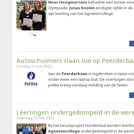
Noor Hoogmartens
behaalde een mooie zeven
Olympiade.
Jonas Koolen
eindigde vijfde in d
zijn leerling van het Agnetencollege.
Autoschuimers slaan toe op Peerderb
Zondag 21 mei 2023
Aan de
Peerderbaan
is ingebroken in twee vo
onder meer een laptop buit. De voertuigen sto
politie kreeg vandaag melding van de feiten.
Leerlingen ondergedompeld in de wer
Zaterdag 20 mei 2023
Bij het keuzeproject Hondentaal werden leerli
Agnetencollege
ondergedompeld in de wereld