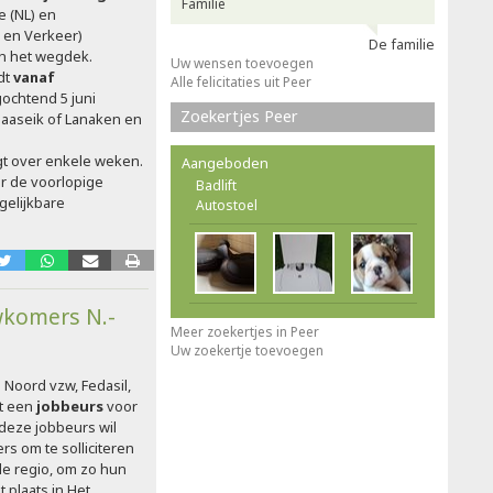
Familie
 (NL) en
 en Verkeer)
De familie
n het wegdek.
Uw wensen toevoegen
dt
vanaf
Alle felicitaties uit Peer
ochtend 5 juni
Zoekertjes Peer
aaseik of Lanaken en
gt over enkele weken.
Aangeboden
er de voorlopige
Badlift
gelijkbare
Autostoel
wkomers N.-
Meer zoekertjes in Peer
Uw zoekertje toevoegen
Noord vzw, Fedasil,
lt een
jobbeurs
voor
deze jobbeurs wil
 om te solliciteren
e regio, om zo hun
t plaats in Het