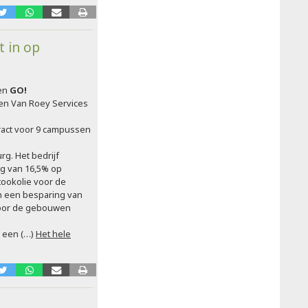
t in op
en
GO!
en Van Roey Services
ract voor 9 campussen
g. Het bedrijf
ng van 16,5% op
tookolie voor de
n een besparing van
 voor de gebouwen
 een (…)
Het hele