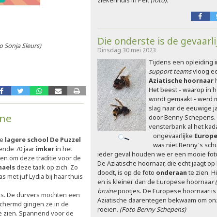
ziekenhuis in Pelt
(foto).
Die onderste is de gevaarli
o Sonja Sleurs)
Dinsdag 30 mei 2023
Tijdens een opleiding 
support teams
vloog ee
Aziatische hoornaar
Het beest - waarop in h
wordt gemaakt - werd 
slag naar de eeuwige j
nne
door Benny Schepens. T
vensterbank al het kad
ongevaarlijke
Europ
de
lagere school De Puzzel
was niet Benny's schul
ende 70 jaar
imker
in het
ieder geval houden we er een mooie foto
n, en om deze traditie voor de
De Aziatische hoornaar, die echt jaagt o
naels
deze taak op zich. Zo
doodt, is op de foto
onderaan
te zien. H
met juf Lydia bij haar thuis
en is kleiner dan de Europese hoornaa
r 
bruine
pootjes. De Europese hoornaar is 
ls. De durvers mochten een
Aziatische daarentegen bekwaam om onze
schermd gingen ze in de
roeien.
(Foto Benny Schepens)
 te zien. Spannend voor de