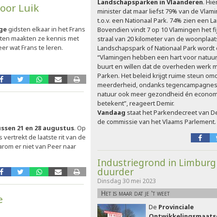
Landschapsparken in Vlaanderen
. Hie
oor Luik
minister dat maar liefst 79% van de Vlami
t.o.v. een Nationaal Park. 74% zien een L
ge
gidsten elkaar in het Frans
Bovendien vindt 7 op 10 Vlamingen het f
hten maakten ze kennis met
straal van 20 kilometer van de woonplaa
er wat Frans te leren.
Landschapspark of Nationaal Park wordt 
“Vlamingen hebben een hart voor natuur, 
buurt en willen dat de overheden werk
Parken. Het beleid krijgt ruime steun o
meerderheid, ondanks tegencampagnes, 
natuur ook meer gezondheid én econom
betekent”, reageert Demir.
Vandaag
staat het Parkendecreet van 
de commissie van het Vlaams Parlement.
ssen 21 en 28 augustus
. Op
vertrekt de laatste rit van de
arom er niet van Peer naar
Industriegrond in Limburg
duurder
Dinsdag 30 mei 2023
Het is maar dat je 't weet
e
De
Provinciale
Ontwikkelingsmaats