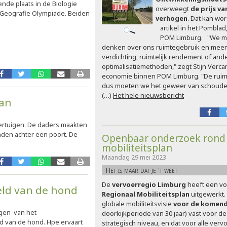
de plaats in de Biologie
overweegt
de prijs v
e Geografie Olympiade. Beiden
verhogen
. Dat kan wo
artikel in het Pombla
POM Limburg. "We m
denken over ons ruimtegebruik en meer
verdichting, ruimtelijk rendement of and
optimalisatiemethoden," zegt Stijn Vercam
economie binnen POM Limburg. "De ruim
dus moeten we het geweer van schoude
(…)
Het hele nieuwsbericht
aan
ertuigen. De daders maakten
nden achter een poort. De
Openbaar onderzoek rond
mobiliteitsplan
Maandag 29 mei 2023
Het is maar dat je 't weet
De
vervoerregio Limburg
heeft een vo
eld van de hond
Regionaal Mobiliteitsplan
uitgewerkt. 
globale mobiliteitsvisie
voor de komende
ngen van het
doorkijkperiode van 30 jaar) vast voor d
 van de hond. Hpe ervaart
strategisch niveau, en dat voor alle vervo