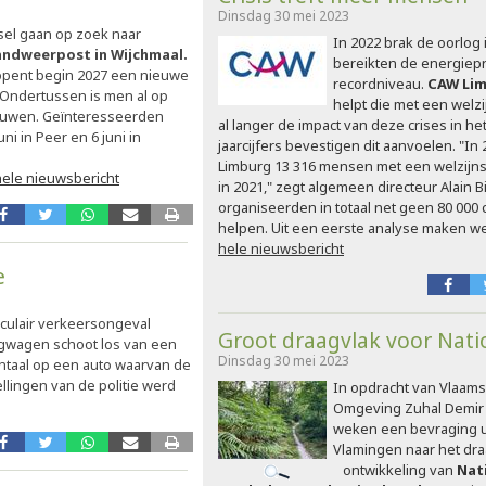
Dinsdag 30 mei 2023
el gaan op zoek naar
In 2022 brak de oorlog 
randweerpost in Wijchmaal.
bereikten de energiepr
 opent begin 2027 een nieuwe
recordniveau.
CAW Li
 Ondertussen is men al op
helpt die met een welzij
rouwen. Geïnteresseerden
al langer de impact van deze crises in he
uni in Peer en 6 juni in
jaarcijfers bevestigen dit aanvoelen. "In
Limburg 13 316 mensen met een welzijn
hele nieuwsbericht
in 2021," zegt algemeen directeur Alain B
organiseerden in totaal net geen 80 000
helpen. Uit een eerste analyse maken w
hele nieuwsbericht
e
culair verkeersongeval
Groot draagvlak voor Nati
gwagen schoot los van een
Dinsdag 30 mei 2023
ontaal op een auto waarvan de
llingen van de politie werd
In opdracht van Vlaams
Omgeving Zuhal Demir 
weken een bevraging u
Vlamingen naar het dra
ontwikkeling van
Nat