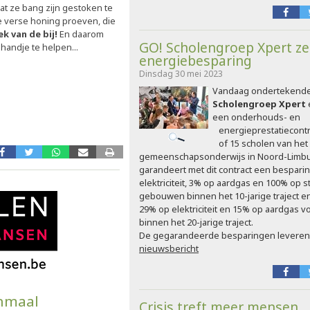
at ze bang zijn gestoken te
 verse honing proeven, die
k van de bij!
En daarom
GO! Scholengroep Xpert ze
handje te helpen...
energiebesparing
Dinsdag 30 mei 2023
Vandaag ondertekend
Scholengroep Xpert
een onderhouds- en
energieprestatiecont
of 15 scholen van het
gemeenschapsonderwijs in Noord-Limbur
garandeert met dit contract een bespari
elektriciteit, 3% op aardgas en 100% op s
gebouwen binnen het 10-jarige traject e
29% op elektriciteit en 15% op aardgas
binnen het 20-jarige traject.
De gegarandeerde besparingen leveren
nieuwsbericht
chmaal
Crisis treft meer mensen