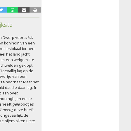
jkste
in Dworp voor
crisis
n koningin van een
het leslokaal binnen.
eel het land jacht
met een welgemikte
achtvelden geklopt
oevallig lag op de
avertje van een
ese
hoornaar. Maar het
d dat die daar lag. In
 aan over.
p honingbijen en ze
ij heeft
gele
pootjes
(boven)
; deze heeft
ongevaarlijk, de
 bijenvolken uit te