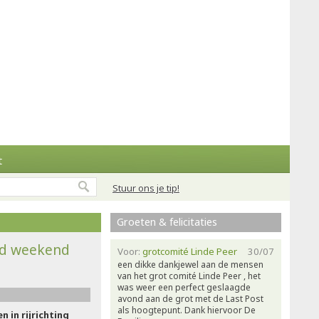
t
Stuur ons je tip!
Groeten & felicitaties
nd weekend
Voor:
grotcomité Linde Peer
30/07
een dikke dankjewel aan de mensen
van het grot comité Linde Peer , het
was weer een perfect geslaagde
avond aan de grot met de Last Post
als hoogtepunt. Dank hiervoor De
in rijrichting