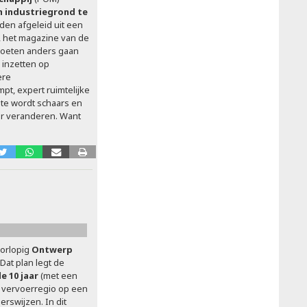
an industriegrond te
rden afgeleid uit een
d, het magazine van de
oeten anders gaan
 inzetten op
ere
pt, expert ruimtelijke
te wordt schaars en
r veranderen. Want
orlopig
Ontwerp
Dat plan legt de
 10 jaar
(met een
e vervoerregio op een
erswijzen. In dit